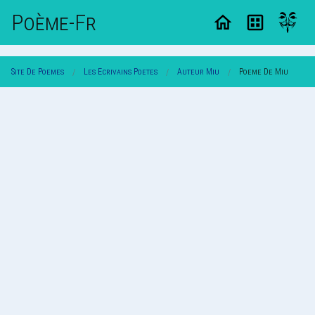
Poème-Fr
Site De Poemes
Les Ecrivains Poetes
Auteur Miu
Poeme De Miu