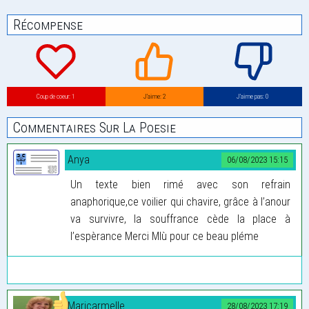
Récompense
Coup de coeur: 1
J’aime: 2
J’aime pas: 0
Commentaires Sur La Poesie
Anya
06/08/2023 15:15
Un texte bien rimé avec son refrain
anaphorique,ce voilier qui chavire, grâce à l’anour
va survivre, la souffrance cède la place à
l’espèrance Merci MIù pour ce beau pléme
Maricarmelle
28/08/2023 17:19