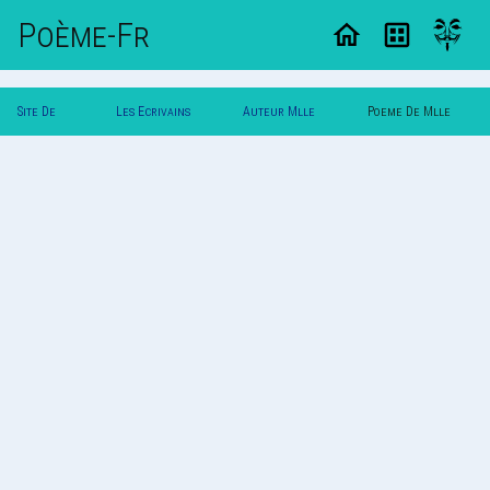
Poème-Fr
Site De
Les Ecrivains
Auteur Mlle
Poeme De Mlle
Poemes
Poetes
Mandy
Mandy