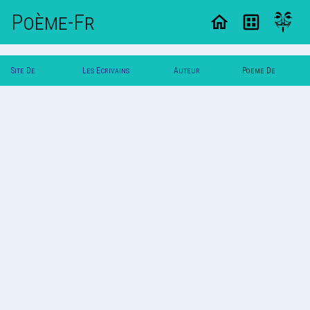
Poème-Fr
Site De
Les Ecrivains
Auteur
Poeme De
Poemes
Poetes
Nadyl
Nadyl