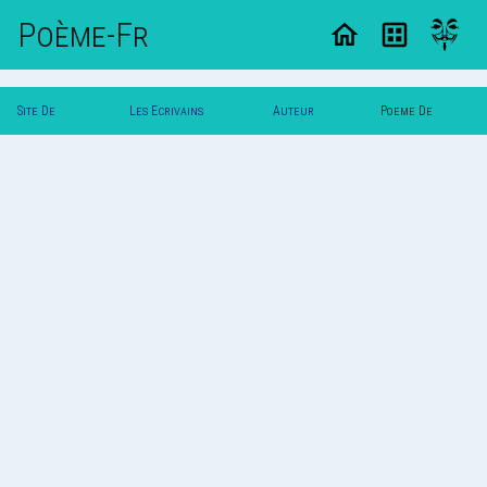
Poème-Fr
Site De
Les Ecrivains
Auteur
Poeme De
Poemes
Poetes
Nadyl
Nadyl