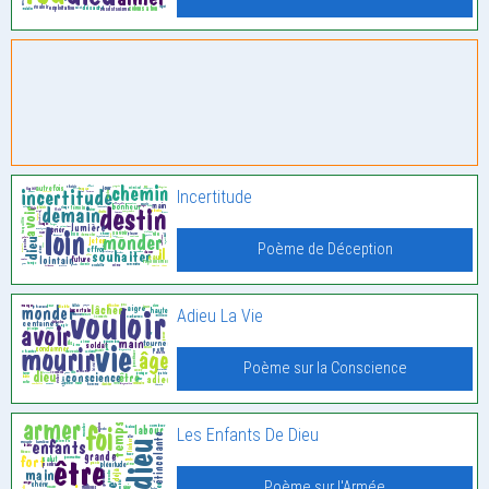
Incertitude
Poème de Déception
Adieu La Vie
Poème sur la Conscience
Les Enfants De Dieu
Poème sur l'Armée