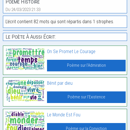
Poème Histoire
Du 24/03/2023 21:33
L'écrit contient 82 mots qui sont répartis dans 1 strophes.
Le Poète À Aussi Écrit:
On Se Promet Le Courage
Poème sur l'Admiration
Bénit par dieu
Poème sur l'Existence
Le Monde Est Fou
Poème sur la Conviction