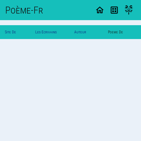
Poème-Fr
Site De
Les Ecrivains
Auteur
Poeme De
Poemes
Poetes
Nawalou
Nawalou