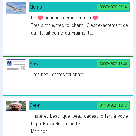
Mémo
30/09/2021 06:14
Un
pour un poème venu du
Très simple, très touchant... C’est exactement ce
qu’il fallait écrire, oui vraiment....
Anya
30/09/2021 13:36
Très beau et très touchant.
Gerard
04/10/2021 18:17
Triste et beau, quel beau cadeau offert à votre
Papa. Bravo Ninouninette.
Mon cdc.