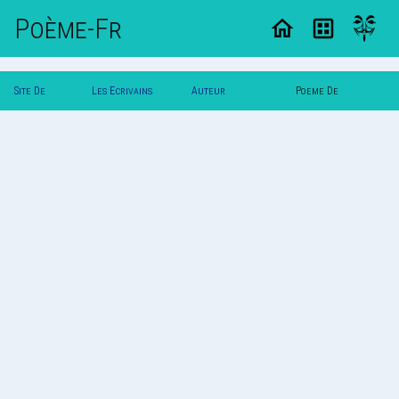
Poème-Fr
Site De
Les Ecrivains
Auteur
Poeme De
Poemes
Poetes
Ninouninette
Ninouninette