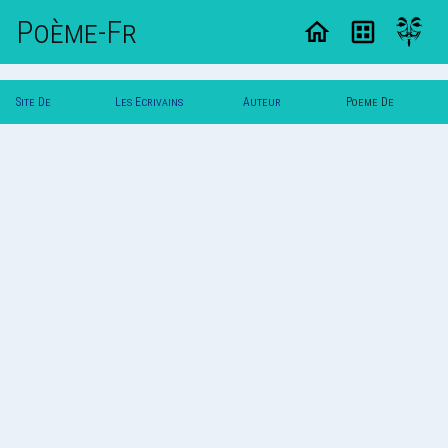
Poème-Fr
Site De
Les Ecrivains
Auteur
Poeme De
Poemes
Poetes
Nono72
Nono72