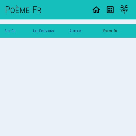
Poème-Fr
Site De
Les Ecrivains
Auteur
Poeme De
Poemes
Poetes
Lolo06150
Lolo06150