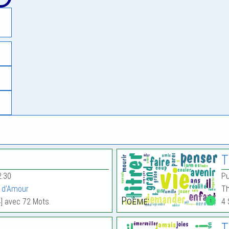
T
2:30
Pu
 d'Amour
Th
Poème:
4] avec 72 Mots.
4 
1
T