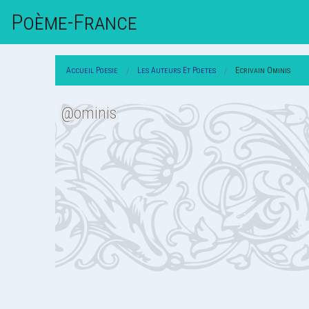
Poème-Fr
Ance
Accueil Poesie
Les Auteurs Et Poetes
Ecrivain Ominis
@ominis