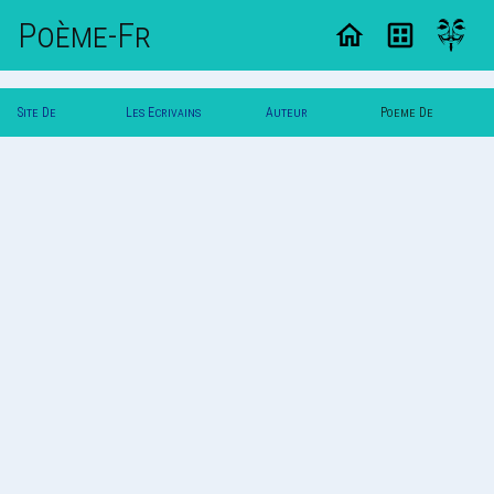
Poème-Fr
Site De
Les Ecrivains
Auteur
Poeme De
Poemes
Poetes
Oxydum
Oxydum