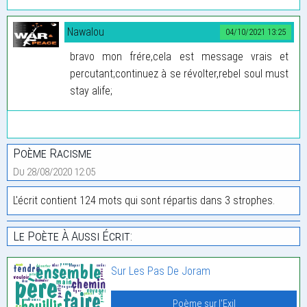
Nawalou
04/10/2021 13:25
bravo mon frére,cela est message vrais et
percutant;continuez à se révolter,rebel soul must
stay alife;
Poème Racisme
Du 28/08/2020 12:05
L'écrit contient 124 mots qui sont répartis dans 3 strophes.
Le Poète À Aussi Écrit:
Sur Les Pas De Joram
Poème sur l'Exil