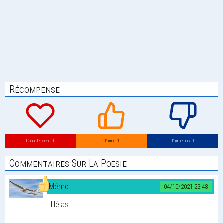
Récompense
Coup de coeur: 0
J’aime: 1
J’aime pas: 0
Commentaires Sur La Poesie
Mémo
04/10/2021 23:48
Hélas...