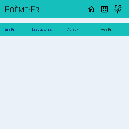
Poème-Fr
Site De
Les Ecrivains
Auteur
Prose De
Poemes
Poetes
Papounet
Papounet