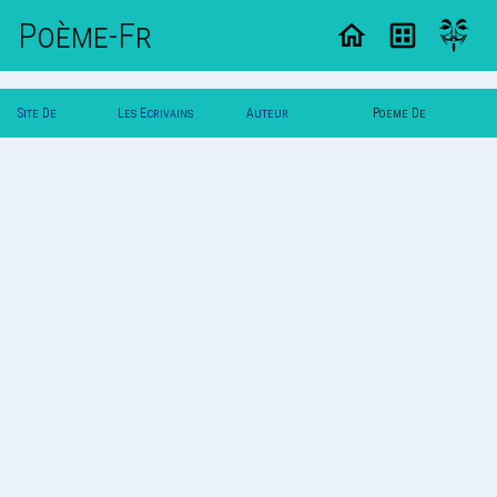
Poème-Fr
Site De
Les Ecrivains
Auteur
Poeme De
Poemes
Poetes
Papymordoc
Papymordoc