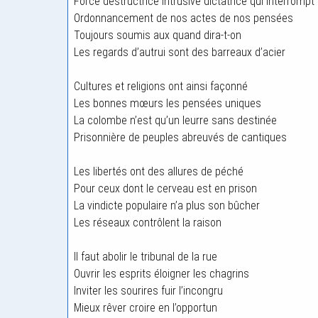
Force destructrice intrusive dictatrice qui interrompt
Ordonnancement de nos actes de nos pensées
Toujours soumis aux quand dira-t-on
Les regards d’autrui sont des barreaux d’acier
Cultures et religions ont ainsi façonné
Les bonnes mœurs les pensées uniques
La colombe n’est qu’un leurre sans destinée
Prisonnière de peuples abreuvés de cantiques
Les libertés ont des allures de péché
Pour ceux dont le cerveau est en prison
La vindicte populaire n’a plus son bûcher
Les réseaux contrôlent la raison
Il faut abolir le tribunal de la rue
Ouvrir les esprits éloigner les chagrins
Inviter les sourires fuir l’incongru
Mieux rêver croire en l’opportun