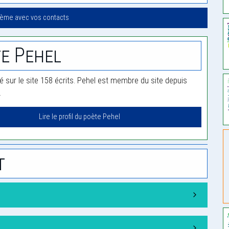
oème avec vos contacts
e Pehel
ié sur le site 158 écrits. Pehel est membre du site depuis
.
Lire le profil du poète Pehel
t