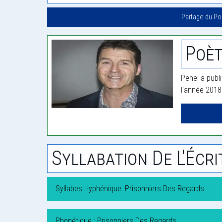
Partage du P
Poèt
Pehel a publ
l'année 2018
Syllabation De L'Écri
Syllabes Hyphénique: Prisonniers Des Regards
Phonétique : Prisonniers Des Regards