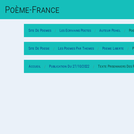
Poème-Fr
Ance
Site De Poemes
Les Ecrivains Poetes
Auteur Pehel
Po
Site De Poesie
Les Poemes Par Themes
Poeme Liberte
P
Accueil
Publication Du 27/10/2022
Texte Prisonniers Des