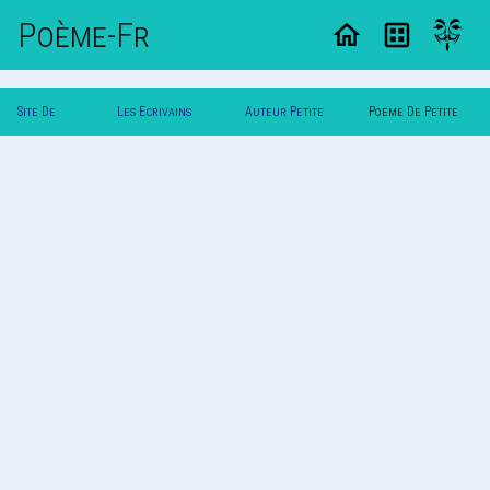
Poème-Fr
Site De
Les Ecrivains
Auteur Petite
Poeme De Petite
Poemes
Poetes
Vero
Vero