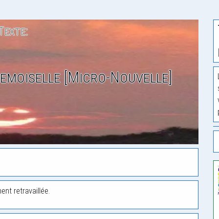
Texte:
Demoiselle [Micro-Nouvelle]
ent retravaillée.