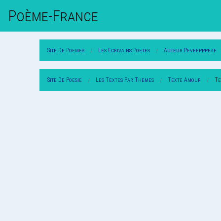
Poème-Fr
Ance
Site De Poemes
Les Ecrivains Poetes
Auteur Peveepppeaf
Site De Poesie
Les Textes Par Themes
Texte Amour
Te