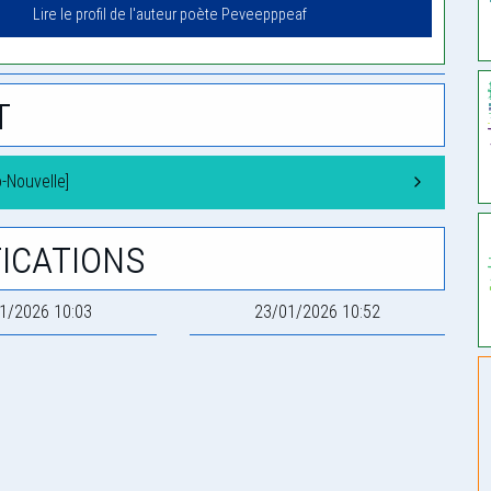
Lire le profil de l'auteur poète Peveepppeaf
t
-Nouvelle]
ications
1/2026 10:03
23/01/2026 10:52