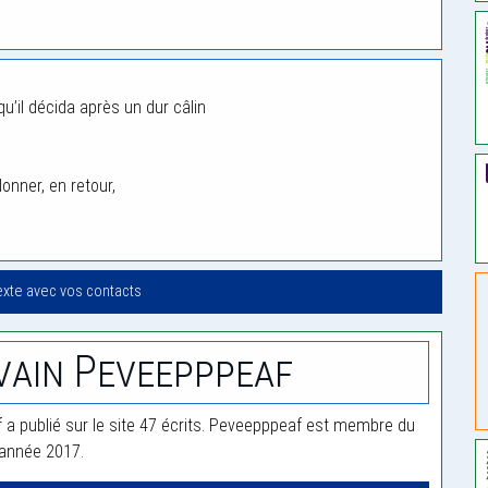
qu’il décida après un dur câlin
donner, en retour,
exte avec vos contacts
vain Peveepppeaf
a publié sur le site 47 écrits. Peveepppeaf est membre du
'année 2017.