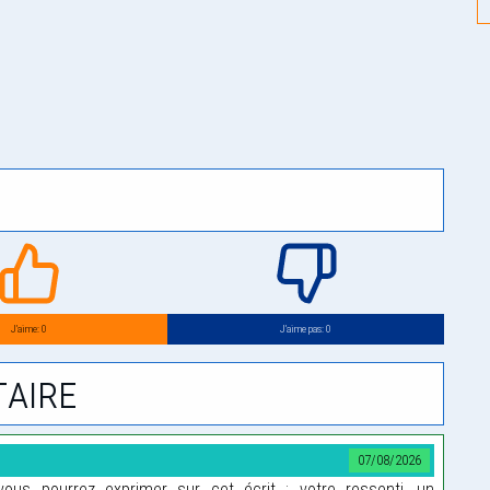
J’aime: 0
J’aime pas: 0
aire
07/08/2026
us pourrez exprimer sur cet écrit : votre ressenti, un