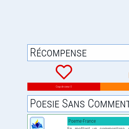
Récompense
Coup de coeur: 0
Poesie Sans Comment
Poeme-France
En mettant un commentaire, vo