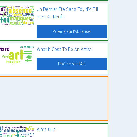
Un Dernier Été Sans Toi, N’A-T-Il
Rien De Neuf !
Poème sur l'Absence
What It Cost To Be An Artist
Poème sur l'Art
Alors Que