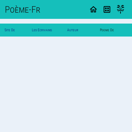
Poème-Fr
Site De
Les Ecrivains
Auteur
Poeme De
Poemes
Poetes
Poetedu67
Poetedu67