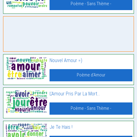
Poème - Sans Thème -
Nouvel Amour =)
Poème d'Amour
L’Amour Pris Par La Mort…
Poème - Sans Thème -
Je Te Hais !