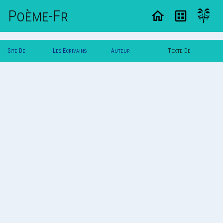
Poème-Fr
Site De
Les Ecrivains
Auteur
Texte De
Poemes
Poetes
Poldereaux
Poldereaux