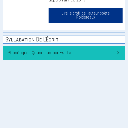
Lire le profil de l'auteur poète
Poldereaux
Syllabation De L'Écrit
Phonétique : Quand L’amour Est Là.