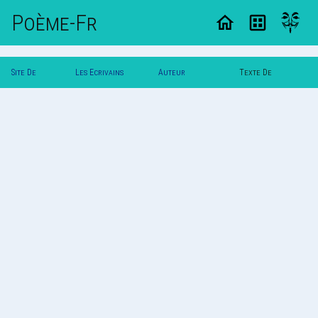
Poème-Fr
Site De
Les Ecrivains
Auteur
Texte De
Poemes
Poetes
Poldereaux
Poldereaux