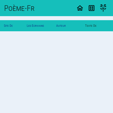
Poème-Fr
Site De
Les Ecrivains
Auteur
Texte De
Poemes
Poetes
Poldereaux
Poldereaux