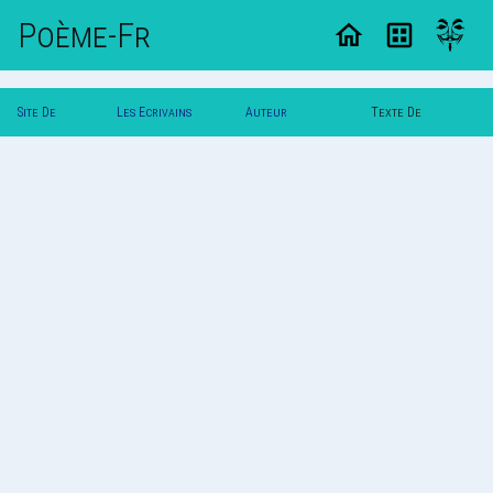
Poème-Fr
Site De
Les Ecrivains
Auteur
Texte De
Poemes
Poetes
Poldereaux
Poldereaux