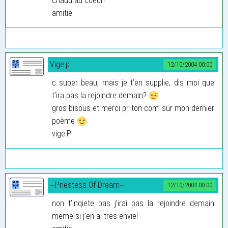
chaud au coeur!
amitie
Vige:p
12/10/2004 00:00
c super beau, mais je t’en supplie, dis moi que
t’ira pas la rejoindre demain?
gros bisous et merci pr ton com’ sur mon dernier
poème
vige:P
~Priestess Of Dream~
12/10/2004 00:00
non t’inqiete pas j’irai pas la rejoindre demain
meme si j’en ai tres envie!