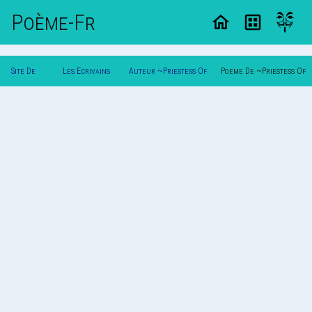
Poème-Fr
Site De
Les Ecrivains
Auteur ~Priestess Of
Poeme De ~Priestess Of
Poemes
Poetes
Dream~
Dream~