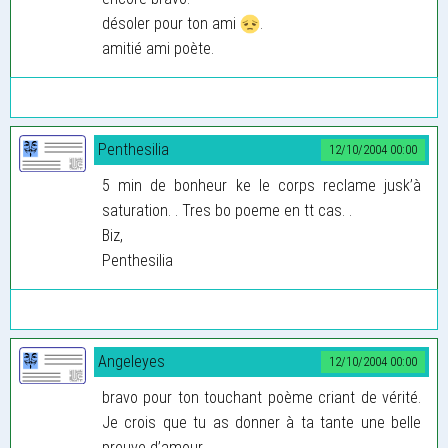
désoler pour ton ami
.
amitié ami poète.
Penthesilia
12/10/2004 00:00
5 min de bonheur ke le corps reclame jusk’à
saturation. . Tres bo poeme en tt cas. .
Biz,
Penthesilia
Angeleyes
12/10/2004 00:00
bravo pour ton touchant poème criant de vérité.
Je crois que tu as donner à ta tante une belle
preuve d’amour