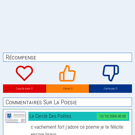
Récompense
Coup de coeur: 0
J’aime: 0
J’aime pas: 0
Commentaires Sur La Poesie
Le Cercle Des Poètes
12/10/2004 00:00
c vachement fort j’adore ce poeme je te félicite.
encore bravo.