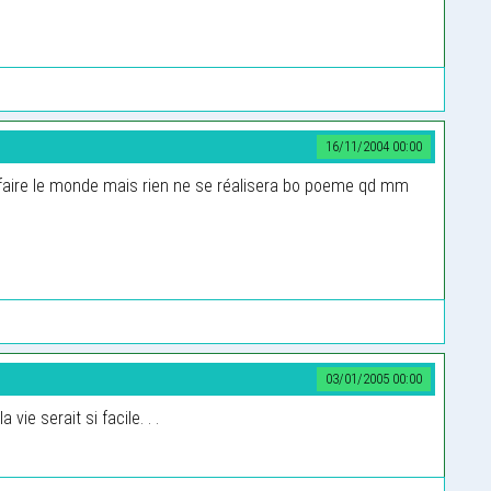
16/11/2004 00:00
refaire le monde mais rien ne se réalisera bo poeme qd mm
03/01/2005 00:00
 vie serait si facile. . .