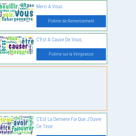
Merci A Vous…
Poème de Remerciement
C’Est A Cause De Vous…
Poème sur la Vengeance
C’Est La Derniere Foi Que J’Ouvre
Ce Tiroir…