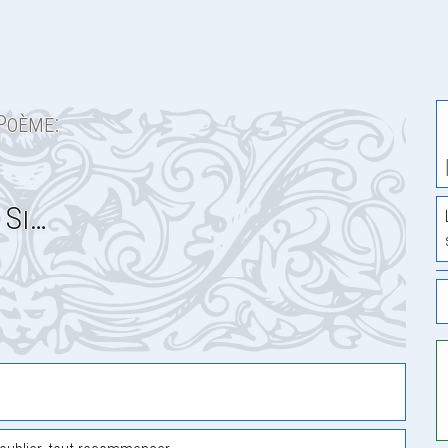
Poème:
Si…