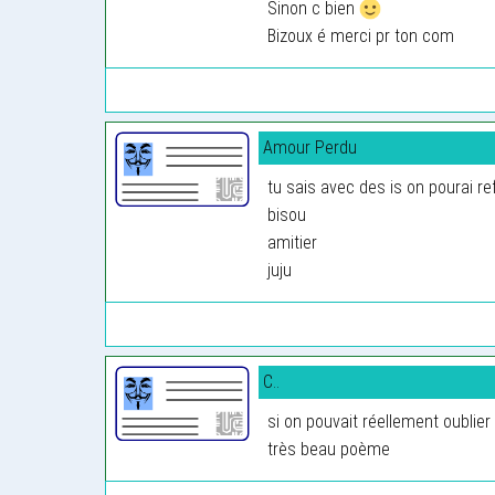
Sinon c bien
Bizoux é merci pr ton com
Amour Perdu
tu sais avec des is on pourai 
bisou
amitier
juju
C..
si on pouvait réellement oublier la
très beau poème