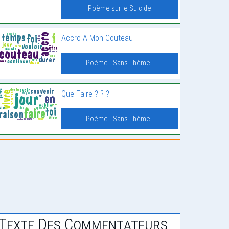
Poème sur le Suicide
Accro A Mon Couteau
Poème - Sans Thème -
Que Faire ? ? ?
Poème - Sans Thème -
Texte Des Commentateurs