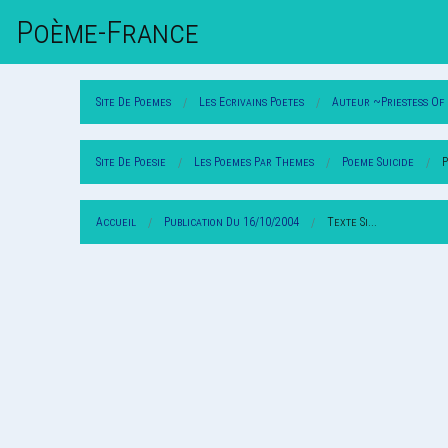
Poème-Fr
Ance
Site De Poemes
Les Ecrivains Poetes
Auteur ~Priestess Of
Site De Poesie
Les Poemes Par Themes
Poeme Suicide
P
Accueil
Publication Du 16/10/2004
Texte Si...