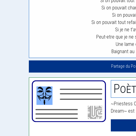
Si on pouvait tout
Si on pouvait cha
Si on pouvai
Si on pouvait tout ref
Si je ne t’
Peut-etre que je ne s
Une lame d
Baignant au
Partage du P
~Priestess O
Dream~ est 