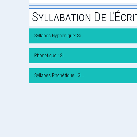
Syllabation De L'Écri
Syllabes Hyphénique: Si…
Phonétique : Si…
Syllabes Phonétique : Si…