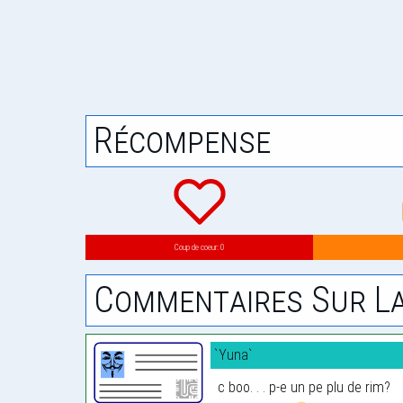
Récompense
Coup de coeur: 0
Commentaires Sur La
`Yuna`
c boo. . . p-e un pe plu de rim?