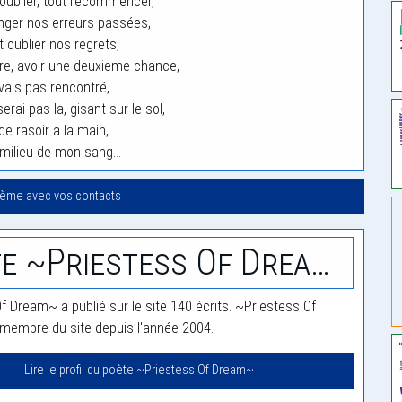
 oublier, tout recommencer,
nger nos erreurs passées,
t oublier nos regrets,
aire, avoir une deuxieme chance,
avais pas rencontré,
erai pas la, gisant sur le sol,
e rasoir a la main,
 milieu de mon sang…
oème avec vos contacts
Poète ~Priestess Of Dream~
f Dream~ a publié sur le site 140 écrits. ~Priestess Of
membre du site depuis l'année 2004.
Lire le profil du poète ~Priestess Of Dream~