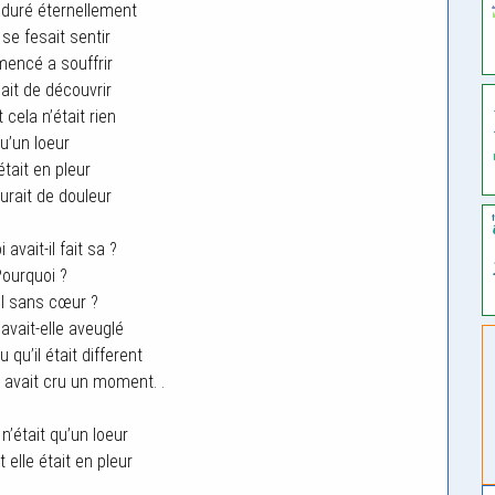
 duré éternellement
 se fesait sentir
mencé a souffrir
nait de découvrir
 cela n’était rien
u’un loeur
 était en pleur
urait de douleur
 avait-il fait sa ?
ourquoi ?
-il sans cœur ?
’avait-elle aveuglé
u qu’il était different
y avait cru un moment. .
n’était qu’un loeur
 elle était en pleur