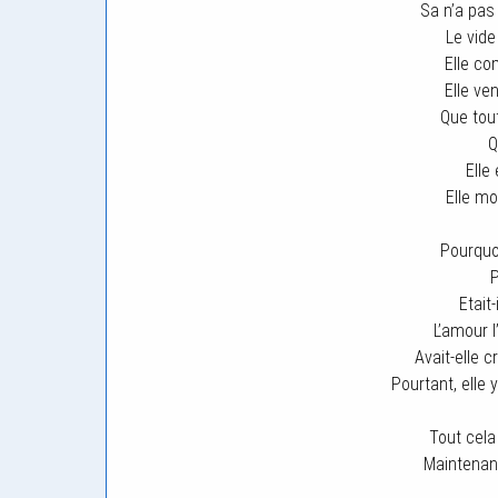
Sa n’a pas
Le vide
Elle co
Elle ve
Que tout
Q
Elle
Elle mo
Pourquoi
P
Etait
L’amour l
Avait-elle cr
Pourtant, elle 
Tout cela 
Maintenant