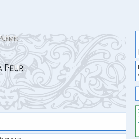
Poème:
a Peur