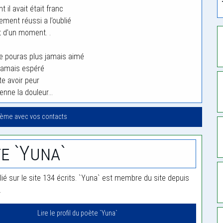
 il avait était franc
rement réussi a l’oublié
 d’un moment. .
ne pouras plus jamais aimé
jamais espéré
te avoir peur
ienne la douleur…
oème avec vos contacts
e `Yuna`
lié sur le site 134 écrits. `Yuna` est membre du site depuis
.
Lire le profil du poète `Yuna`