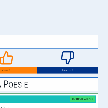
J’aime: 0
J’aime pas: 0
 Poesie
15/10/2004 00:00
autres.