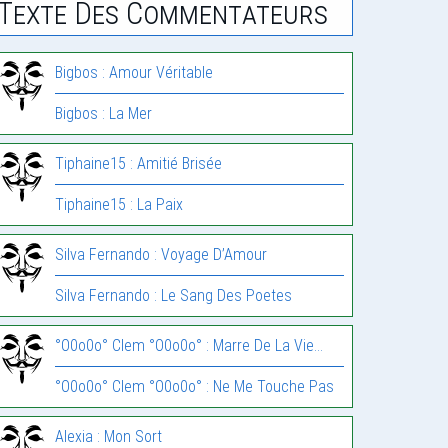
Texte Des Commentateurs
Bigbos : Amour Véritable
Bigbos : La Mer
Tiphaine15 : Amitié Brisée
Tiphaine15 : La Paix
Silva Fernando : Voyage D’Amour
Silva Fernando : Le Sang Des Poetes
°O0o0o° Clem °O0o0o° : Marre De La Vie…
°O0o0o° Clem °O0o0o° : Ne Me Touche Pas
Alexia : Mon Sort