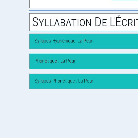
Syllabation De L'Écri
Syllabes Hyphénique: La Peur
Phonétique : La Peur
Syllabes Phonétique : La Peur