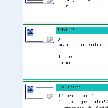
amitié.
Tiphaine15
joli et triste
va voir mon poeme sur la peur s
merci
il est trés joli
continu
Silva Fernando
Très bien écrit ton poème mais
éternel, ça éloigne le bonheur! O
toujours se auto-libérer! C’est d