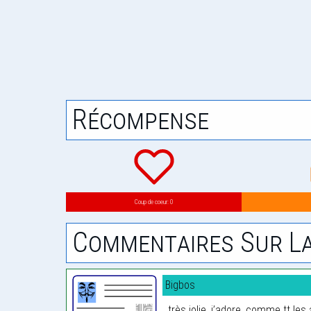
Récompense
Coup de coeur: 0
Commentaires Sur La
Bigbos
très jolie, j’adore, comme tt les 