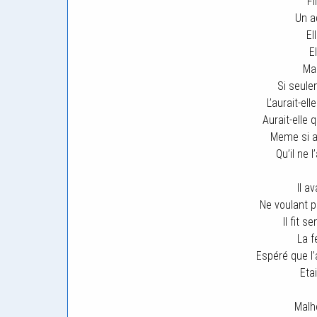
Fi
Un a
El
E
Mai
Si seule
L’aurait-el
Aurait-elle
Meme si a
Qu’il ne 
Il av
Ne voulant p
Il fit s
La f
Espéré que l’
Eta
Malh