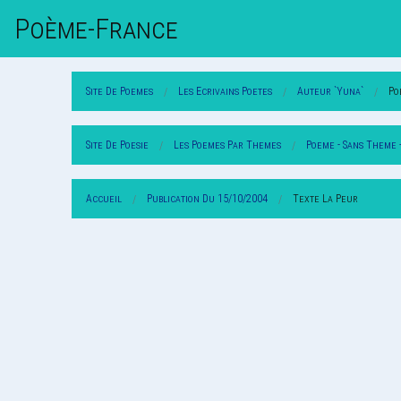
Poème-Fr
Ance
Site De Poemes
Les Ecrivains Poetes
Auteur `Yuna`
Po
Site De Poesie
Les Poemes Par Themes
Poeme - Sans Theme 
Accueil
Publication Du 15/10/2004
Texte La Peur