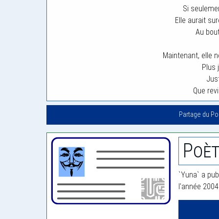
Si seulement
Elle aurait su
Au bout
Maintenant, elle 
Plus 
Jus
Que rev
Partage du P
Poèt
`Yuna` a pub
l'année 2004