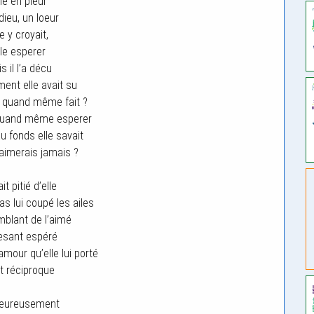
lle en pleur
dieu, un loeur
le y croyait,
lle esperer
s il l’a décu
ment elle avait su
le quand même fait ?
 quand même esperer
u fonds elle savait
l’aimerais jamais ?
ait pitié d’elle
as lui coupé les ailes
emblant de l’aimé
esant espéré
amour qu’elle lui porté
it réciproque
eureusement