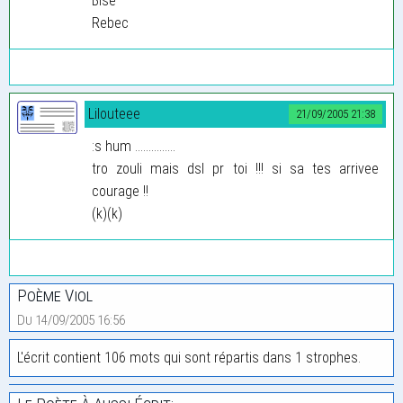
Bise
Rebec
Lilouteee
21/09/2005 21:38
:s hum ...............
tro zouli mais dsl pr toi !!! si sa tes arrivee
courage !!
(k)(k)
Poème Viol
Du 14/09/2005 16:56
L'écrit contient 106 mots qui sont répartis dans 1 strophes.