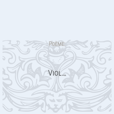
Poème:
Viol…