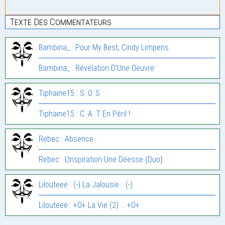
Texte Des Commentateurs
Bambina_ : Pour My Best, Cindy Limpens
Bambina_ : Révélation D’Une Oeuvre
Tiphaine15 : S. O. S
Tiphaine15 : C. A. T En Péril !
Rebec : Absence…
Rebec : L’Inspiration Une Déesse {Duo}
Lilouteee : (-) La Jalousie… (-)
Lilouteee : +O+ La Vie (2) … +O+