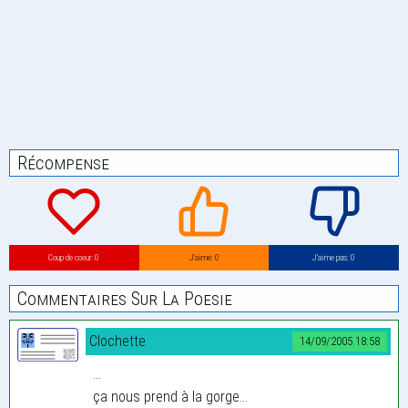
Récompense
Coup de coeur: 0
J’aime: 0
J’aime pas: 0
Commentaires Sur La Poesie
Clochette
14/09/2005 18:58
...
ça nous prend à la gorge...