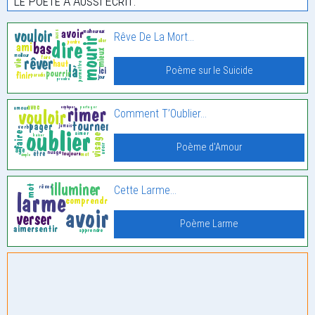
Le Poète À Aussi Écrit:
Rêve De La Mort…
Poème sur le Suicide
Comment T’Oublier…
Poème d'Amour
Cette Larme…
Poème Larme