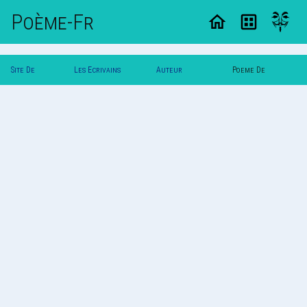
Poème-Fr
Site De
Les Ecrivains
Auteur
Poeme De
Poemes
Poetes
Ptite_Puce
Ptite_Puce