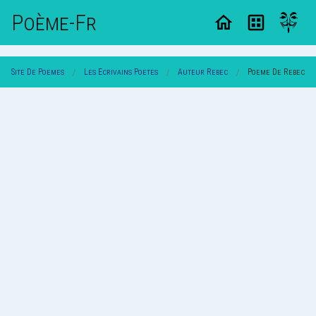
Poème-Fr
Site De Poemes
Les Ecrivains Poetes
Auteur Rebec
Poeme De Rebec