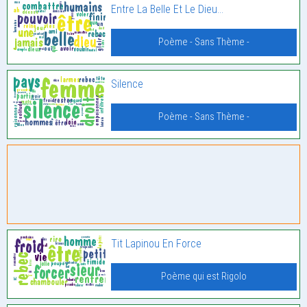
Entre La Belle Et Le Dieu…
Poème - Sans Thème -
Silence
Poème - Sans Thème -
Tit Lapinou En Force
Poème qui est Rigolo