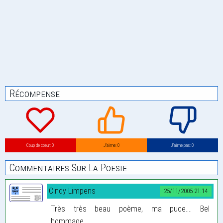
Récompense
Coup de coeur: 0
J’aime: 0
J’aime pas: 0
Commentaires Sur La Poesie
Cindy Limpens
25/11/2005 21:14
Très très beau poème, ma puce.... Bel
hommage...