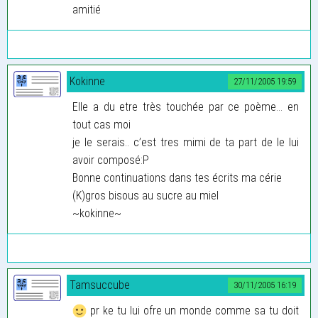
amitié
Kokinne
27/11/2005 19:59
Elle a du etre très touchée par ce poème... en
tout cas moi
je le serais.. c’est tres mimi de ta part de le lui
avoir composé:P
Bonne continuations dans tes écrits ma cérie
(K)gros bisous au sucre au miel
~kokinne~
Tamsuccube
30/11/2005 16:19
pr ke tu lui ofre un monde comme sa tu doit