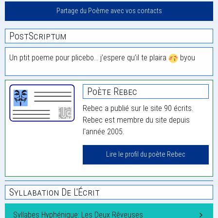
Partage du Poème avec vos contacts
PostScriptum
Un ptit poeme pour plicebo… j’espere qu’il te plaira
byou
Poète Rebec
Rebec a publié sur le site 90 écrits.
Rebec est membre du site depuis
l'année 2005.
Lire le profil du poète Rebec
Syllabation De L'Écrit
Syllabes Hyphénique: Les Deux Rêveuses