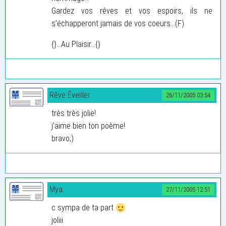
Gardez vos rêves et vos espoirs, ils ne
s’échapperont jamais de vos coeurs...(F)
{}...Au Plaisir...{}
Rêve Éveiller
26/11/2005 03:54
très très jolie!
j’aime bien ton poème!
bravo;)
Mya..
27/11/2005 12:51
c sympa de ta part
joliii