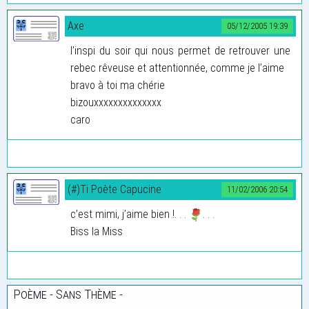
Axe
05/12/2005 19:39
l’inspi du soir qui nous permet de retrouver une
rebec rêveuse et attentionnée, comme je l’aime
bravo à toi ma chérie
bizouxxxxxxxxxxxxxx
caro
(#)Ti Poète Capucine
11/02/2006 20:54
c’est mimi, j’aime bien !. . .
. . .
Biss la Miss
Poème - Sans Thème -