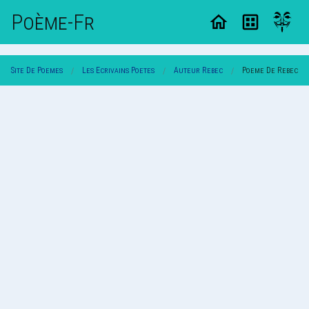
Poème-Fr
Site De Poemes
Les Ecrivains Poetes
Auteur Rebec
Poeme De Rebec