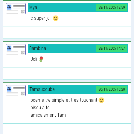
Mya..
28/11/2005 13:59
c super joli
Bambina_
28/11/2005 14:57
Joli
Tamsuccube
30/11/2005 16:20
poeme tre simple et tres touchant
bisou a toi
amicalement Tam