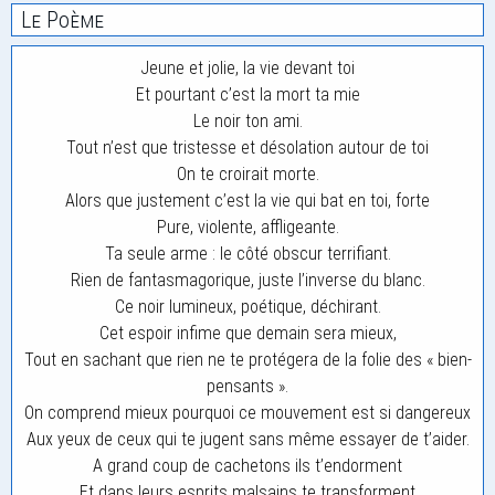
Le Poème
Jeune et jolie, la vie devant toi
Et pourtant c’est la mort ta mie
Le noir ton ami.
Tout n’est que tristesse et désolation autour de toi
On te croirait morte.
Alors que justement c’est la vie qui bat en toi, forte
Pure, violente, affligeante.
Ta seule arme : le côté obscur terrifiant.
Rien de fantasmagorique, juste l’inverse du blanc.
Ce noir lumineux, poétique, déchirant.
Cet espoir infime que demain sera mieux,
Tout en sachant que rien ne te protégera de la folie des « bien-
pensants ».
On comprend mieux pourquoi ce mouvement est si dangereux
Aux yeux de ceux qui te jugent sans même essayer de t’aider.
A grand coup de cachetons ils t’endorment
Et dans leurs esprits malsains te transforment