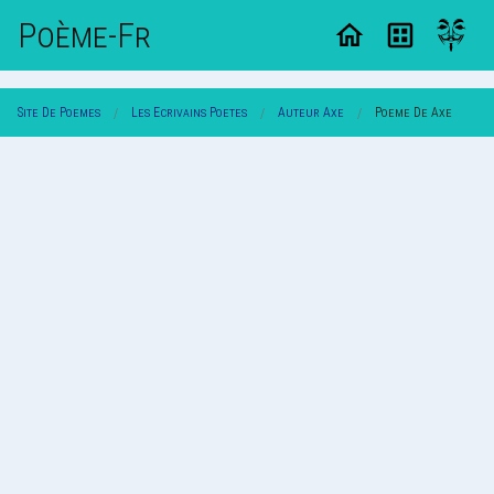
Poème-Fr
Site De Poemes
Les Ecrivains Poetes
Auteur Axe
Poeme De Axe