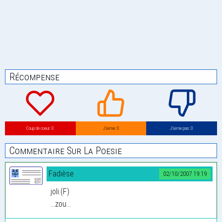
Récompense
Coup de coeur: 0
J’aime: 0
J’aime pas: 0
Commentaire Sur La Poesie
Fadièse
02/10/2007 19:19
joli.(F)
...zou...