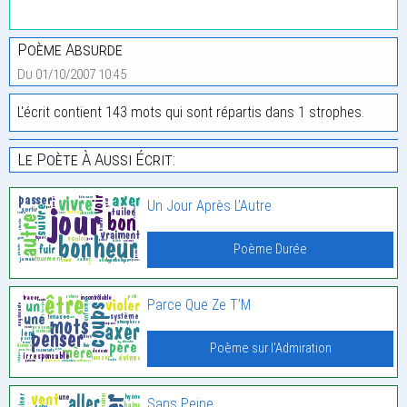
Poème Absurde
Du 01/10/2007 10:45
L'écrit contient 143 mots qui sont répartis dans 1 strophes.
Le Poète À Aussi Écrit:
Un Jour Après L’Autre
Poème Durée
Parce Que Ze T’M
Poème sur l'Admiration
Sans Peine