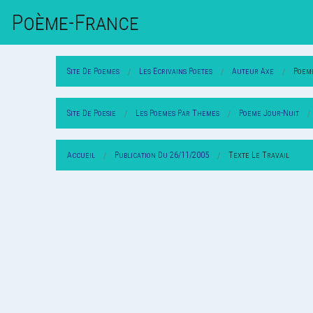
Poème-Fr
Ance
Site De Poemes
Les Ecrivains Poetes
Auteur Axe
Poem
Site De Poesie
Les Poemes Par Themes
Poeme Jour-Nuit
Accueil
Publication Du 26/11/2005
Texte Le Travail