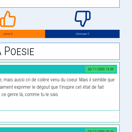
J’aime: 0
J’aime pas: 0
 Poesie
26/11/2005 15:09
e, mais aussi cri de colère venu du coeur. Mais il semble que
aiment exprimer le dégout que t’inspire cet état de fait.
 ce genre là, comme tu le sais.
03/12/2005 20:43