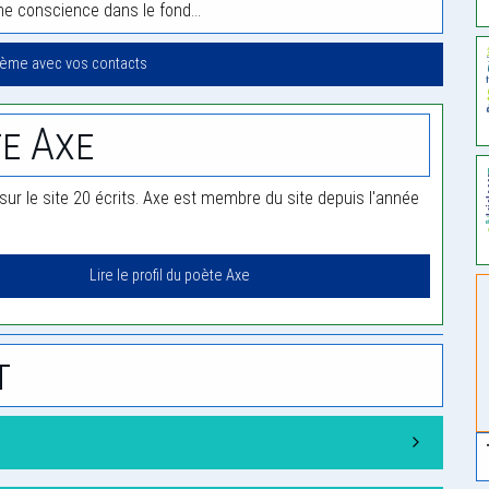
ne conscience dans le fond…
oème avec vos contacts
e Axe
sur le site 20 écrits. Axe est membre du site depuis l'année
Lire le profil du poète Axe
t