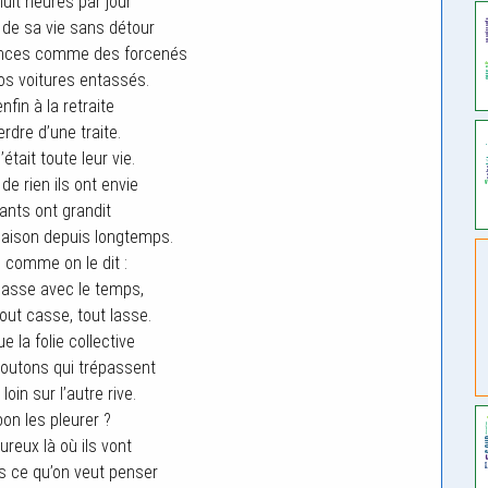
huit heures par jour
de sa vie sans détour
ances comme des forcenés
s voitures entassés.
enfin à la retraite
erdre d’une traite.
’était toute leur vie.
de rien ils ont envie
ants ont grandit
 maison depuis longtemps.
n comme on le dit :
passe avec le temps,
out casse, tout lasse.
e la folie collective
outons qui trépassent
oin sur l’autre rive.
bon les pleurer ?
ureux là où ils vont
s ce qu’on veut penser