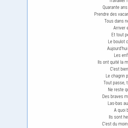
Travailler 
Quarante ans 
Prendre des vac
Tous dans no
Arriver 
Et tout p
Le boulot c
Aujourd’hui 
Les enf
Ils ont quité la
C’est bie
Le chagrin 
Tout passe, t
Ne reste qu
Des braves m
Las-bas au l
A quoi 
Ils sont he
C’est du moin