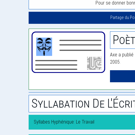
Pour se donner bon
Partage du P
Poèt
Axe a publié 
2005.
Syllabation De L'Écri
Syllabes Hyphénique: Le Travail