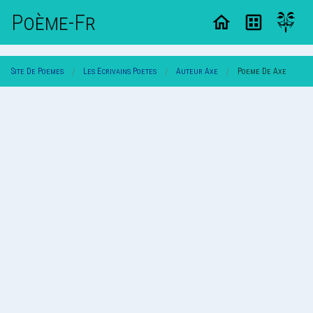
Poème-Fr
Site De Poemes
Les Ecrivains Poetes
Auteur Axe
Poeme De Axe