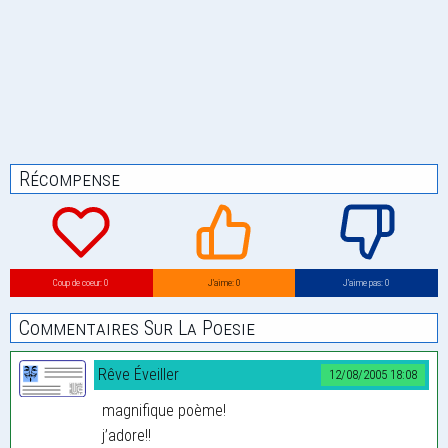
Récompense
Coup de coeur: 0
J’aime: 0
J’aime pas: 0
Commentaires Sur La Poesie
Rêve Éveiller
12/08/2005 18:08
magnifique poème!
j’adore!!