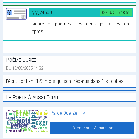
Lyly_24600
04/09/2005 18:56
jadore ton poemes il est genial je lirai les otre
apres
Poème Durée
Du 12/08/2005 14:32
L'écrit contient 123 mots qui sont répartis dans 1 strophes.
Le Poète À Aussi Écrit:
Parce Que Ze T’M
Poème sur l'Admiration