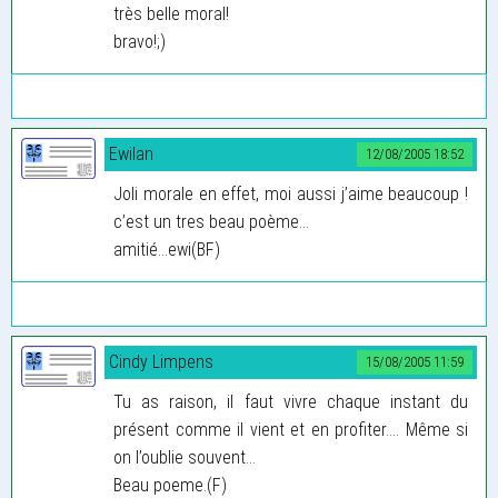
très belle moral!
bravo!;)
Ewilan
12/08/2005 18:52
Joli morale en effet, moi aussi j’aime beaucoup !
c’est un tres beau poème...
amitié...ewi(BF)
Cindy Limpens
15/08/2005 11:59
Tu as raison, il faut vivre chaque instant du
présent comme il vient et en profiter.... Même si
on l’oublie souvent...
Beau poeme.(F)