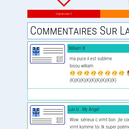
Coup de coeur: 0
Commentaires Sur La
William B.
ma puce il est sublime
bisou william
(K)(K)(K)(K)(K)(K)(K)(K)(K)
Luv U ...My Angel
Wow...sérieux c vrmt bon...jte 
vrmt komme toi..tk super poème..