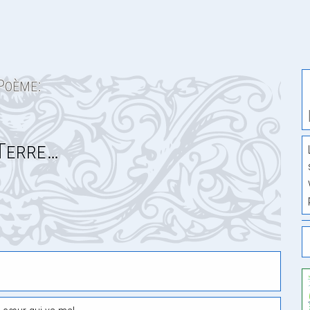
Poème:
Terre…