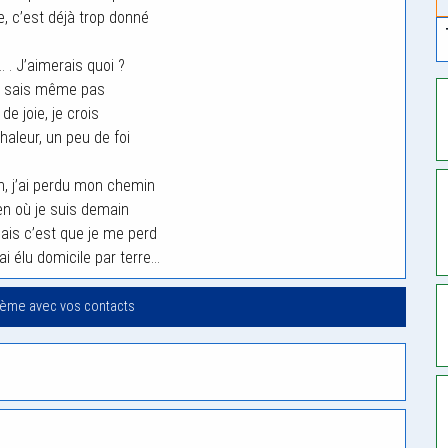
e, c’est déjà trop donné
 . J’aimerais quoi ?
e sais même pas
de joie, je crois
haleur, un peu de foi
en, j’ai perdu mon chemin
ien où je suis demain
sais c’est que je me perd
’ai élu domicile par terre…
oème avec vos contacts