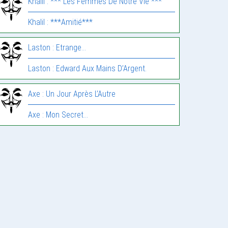
Khalil : *** Les Femmes De Notre Vie ***
Khalil : ***Amitié***
Laston : Etrange…
Laston : Edward Aux Mains D’Argent.
Axe : Un Jour Après L’Autre
Axe : Mon Secret…