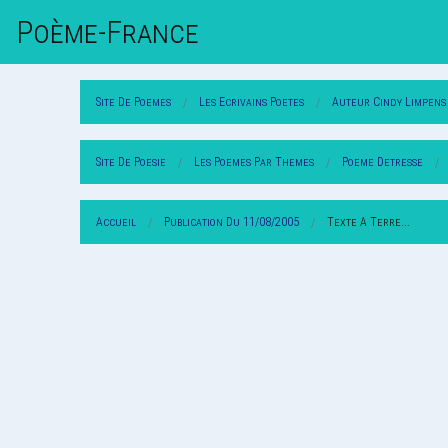
Poème-Fr
Ance
Site De Poemes
Les Ecrivains Poetes
Auteur Cindy Limpens
Site De Poesie
Les Poemes Par Themes
Poeme Detresse
Accueil
Publication Du 11/08/2005
Texte A Terre...