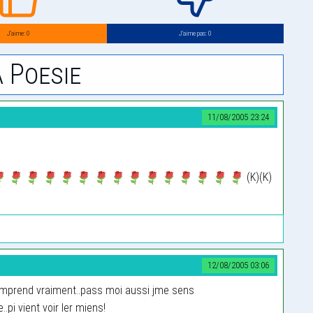
J’aime: 0
J’aime pas: 0
 Poesie
11/08/2005 23:24
(K)(K)
12/08/2005 03:06
comprend vraiment..pass moi aussi jme sens
pi vient voir ler miens!