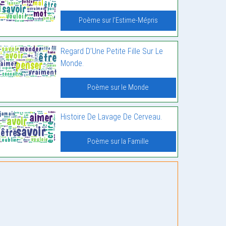
Poème sur l'Estime-Mépris
Regard D’Une Petite Fille Sur Le
Monde.
Poème sur le Monde
Histoire De Lavage De Cerveau.
Poème sur la Famille