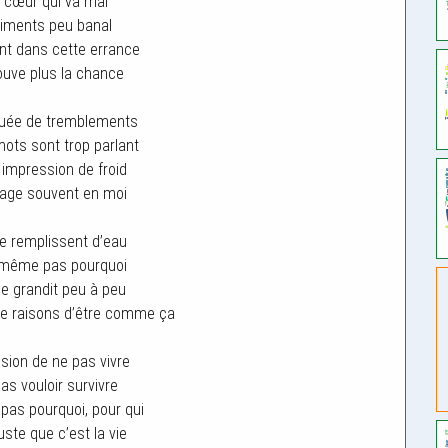
 cœur qui va mal
iments peu banal
t dans cette errance
rouve plus la chance
ouée de tremblements
ts sont trop parlant
e impression de froid
page souvent en moi
e remplissent d’eau
 même pas pourquoi
e grandit peu à peu
 de raisons d’être comme ça
ssion de ne pas vivre
as vouloir survivre
 pas pourquoi, pour qui
uste que c’est la vie