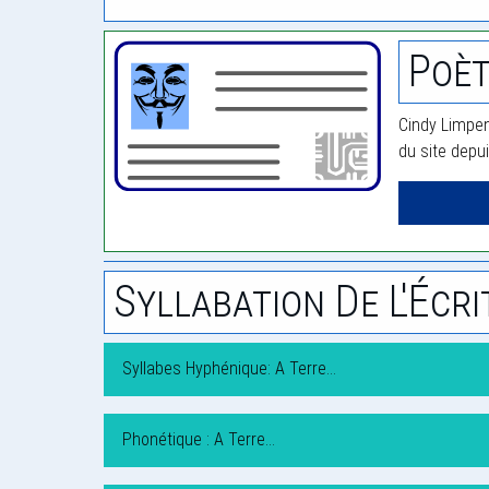
Poèt
Cindy Limpen
du site depu
Syllabation De L'Écri
Syllabes Hyphénique: A Terre…
Phonétique : A Terre…