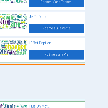
Poème - Sans Thème -
Je Te Dirais…
Poème sur la Vérité
L’Effet Papillon.
Poème sur la Vie
Plus Un Mot…