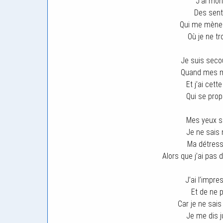
J’ai mon
Des sent
Qui me mènen
Où je ne t
Je suis sec
Quand mes mo
Et j’ai cett
Qui se pro
Mes yeux s
Je ne sais
Ma détress
Alors que j’ai pas
J’ai l’impre
Et de ne p
Car je ne sais
Je me dis j