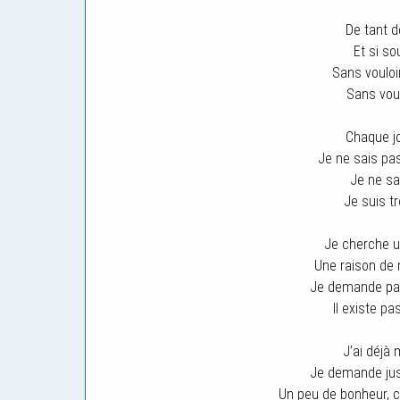
De tant d
Et si so
Sans vouloir
Sans voul
Chaque j
Je ne sais pa
Je ne sa
Je suis tr
Je cherche un
Une raison de 
Je demande pas
Il existe pa
J’ai déjà 
Je demande jus
Un peu de bonheur, 