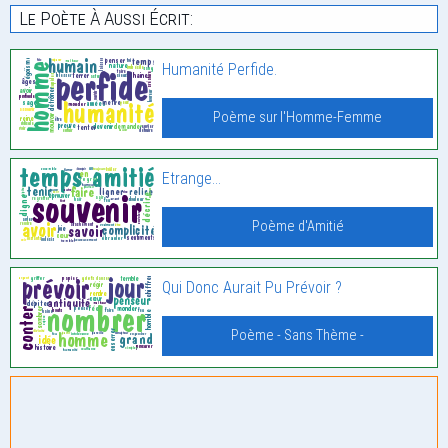
Le Poète À Aussi Écrit:
Humanité Perfide.
Poème sur l'Homme-Femme
Etrange…
Poème d'Amitié
Qui Donc Aurait Pu Prévoir ?
Poème - Sans Thème -