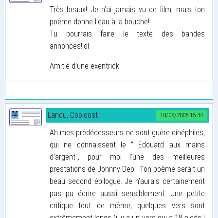
Très beaux! Je n’ai jamais vu ce film, mais ton
poème donne l’eau à la bouche!
Tu pourrais faire le texte des bandes
annonces!lol
Amitié d’une exentrick
Lancu, Cooloost
10/08/2005 15:44
Ah mes prédécesseurs ne sont guère cinéphiles,
qui ne connaissent le " Edouard aux mains
d’argent", pour moi l’une des meilleures
prestations de Johnny Dep . Ton poème serait un
beau second épilogue. Je n’aurais certainement
pas pu écrire aussi sensiblement. Une petite
critique tout de même, quelques vers sont
extrêmement longs (il y a un vers qui a 18 pieds !