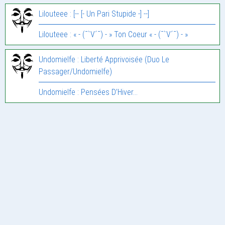
Lilouteee : [-- [- Un Pari Stupide -] --]
Lilouteee : « - (¯`V´¯) - » Ton Coeur « - (¯`V´¯) - »
Undomielfe : Liberté Apprivoisée (Duo Le
Passager/Undomielfe)
Undomielfe : Pensées D’Hiver…