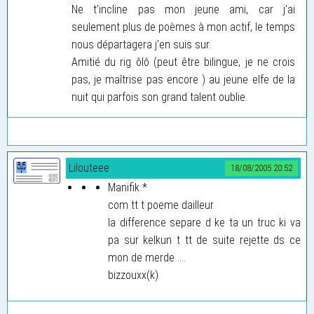
Ne t’incline pas mon jeune ami, car j’ai
seulement plus de poèmes à mon actif, le temps
nous départagera j’en suis sur.
Amitié du rig ôlô (peut être bilingue, je ne crois
pas, je maîtrise pas encore ) au jeune elfe de la
nuit qui parfois son grand talent oublie.
Lilouteee
18/08/2005 20:52
Manifik
*
com tt t poeme dailleur
la difference separe d ke ta un truc ki va
pa sur kelkun t tt de suite rejette ds ce
mon de merde ....
bizzouxx(k)