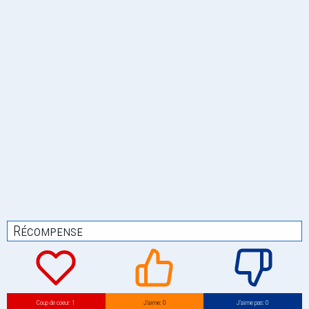
Récompense
Coup de coeur: 1
J’aime: 0
J’aime pas: 0