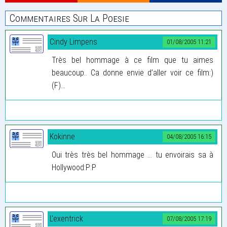
Commentaires Sur La Poesie
Cindy Limpens
01/08/2005 11:21
Très bel hommage à ce film que tu aimes
beaucoup.. Ca donne envie d’aller voir ce film:)
(F)...
Kokinne
04/08/2005 16:15
Oui très très bel hommage ... tu envoirais sa à
Hollywood:P:P
L'exentrick
07/08/2005 17:19