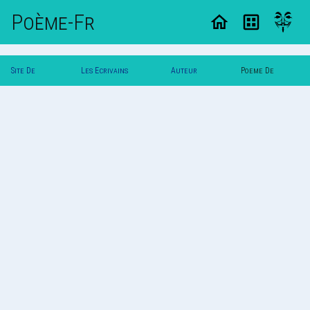
Poème-Fr
Site De
Les Ecrivains
Auteur
Poeme De
Poemes
Poetes
Laston
Laston