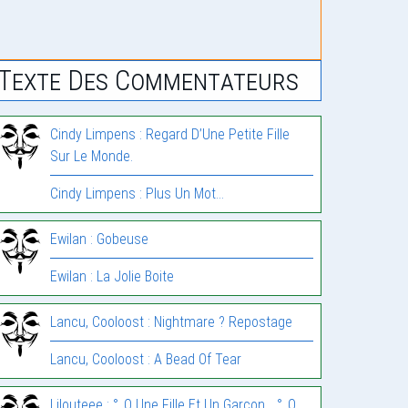
Texte Des Commentateurs
Cindy Limpens : Regard D’Une Petite Fille
Sur Le Monde.
Cindy Limpens : Plus Un Mot…
Ewilan : Gobeuse
Ewilan : La Jolie Boite
Lancu, Cooloost : Nightmare ? Repostage
Lancu, Cooloost : A Bead Of Tear
Lilouteee : °_O Une Fille Et Un Garçon… °_O