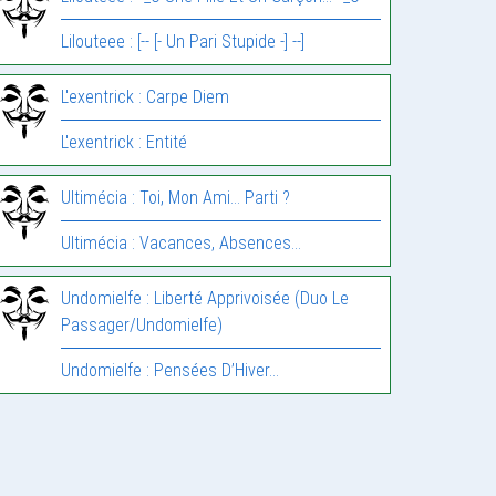
Lilouteee : [-- [- Un Pari Stupide -] --]
L'exentrick : Carpe Diem
L'exentrick : Entité
Ultimécia : Toi, Mon Ami… Parti ?
Ultimécia : Vacances, Absences…
Undomielfe : Liberté Apprivoisée (Duo Le
Passager/Undomielfe)
Undomielfe : Pensées D’Hiver…