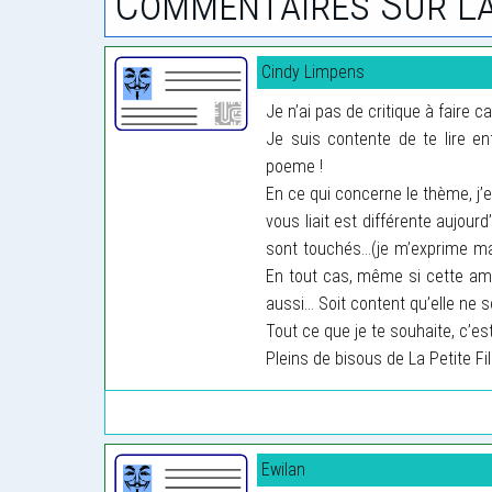
Commentaires Sur La
Cindy Limpens
Je n’ai pas de critique à faire 
Je suis contente de te lire enf
poeme !
En ce qui concerne le thème, j’es
vous liait est différente aujou
sont touchés...(je m’exprime ma
En tout cas, même si cette ami
aussi... Soit content qu’elle ne
Tout ce que je te souhaite, c’es
Pleins de bisous de La Petite Fil
Ewilan