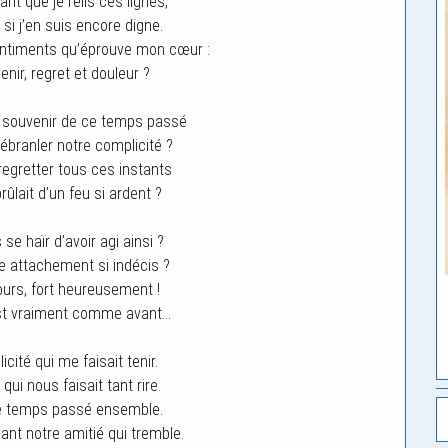
nt que je relis ces lignes,
 si j’en suis encore digne.
ntiments qu’éprouve mon cœur :
enir, regret et douleur ?
souvenir de ce temps passé
 ébranler notre complicité ?
gretter tous ces instants
rûlait d’un feu si ardent ?
e haïr d’avoir agi ainsi ?
re attachement si indécis ?
jours, fort heureusement !
est vraiment comme avant…
cité qui me faisait tenir.
qui nous faisait tant rire.
e temps passé ensemble.
ant notre amitié qui tremble.