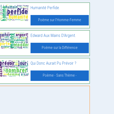
Humanité Perfide.
Poème sur l'Homme-Femme
Edward Aux Mains D’Argent.
Poème sur la Différence
Qui Donc Aurait Pu Prévoir ?
Poème - Sans Thème -