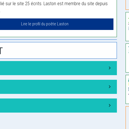
lié sur le site 25 écrits. Laston est membre du site depuis
.
Lire le profil du poète Laston
t