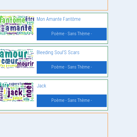
Mon Amante Fantôme
Poème - Sans Thème -
Bleeding Soul’S Scars
Poème - Sans Thème -
Jack
Poème - Sans Thème -