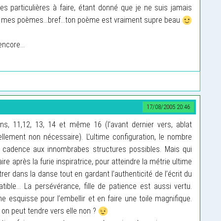
ues particulières à faire, étant donné que je ne suis jamais
 mes poèmes...bref...ton poème est vraiment supre beau
encore...
17/08/2005 20:46
ns, 11,12, 13, 14 et même 16 (l’avant dernier vers, ablat
lement non nécessaire). L’ultime configuration, le nombre
n, cadence aux innombrabes structures possibles. Mais qui
 après la furie inspiratrice, pour atteindre la métrie ultime
rer dans la danse tout en gardant l’authenticité de l’écrit du
ible... La persévérance, fille de patience est aussi vertu.
squisse pour l’embellir et en faire une toile magnifique.
 on peut tendre vers elle non ?