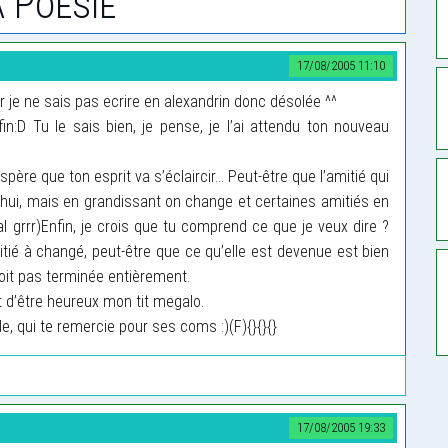
 Poesie
17/08/2005 11:10
car je ne sais pas ecrire en alexandrin donc désolée ^^
in:D Tu le sais bien, je pense, je l’ai attendu ton nouveau
père que ton esprit va s’éclaircir... Peut-être que l’amitié qui
rd’hui, mais en grandissant on change et certaines amitiés en
l grrr)Enfin, je crois que tu comprend ce que je veux dire ?
tié à changé, peut-être que ce qu’elle est devenue est bien
 soit pas terminée entièrement.
t d’être heureux mon tit megalo.
le, qui te remercie pour ses coms :)(F){}{}{}
17/08/2005 19:33