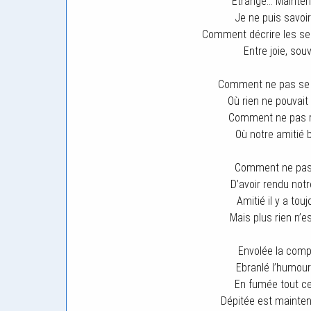
Etrange… Maintena
Je ne puis savoir
Comment décrire les se
Entre joie, souv
Comment ne pas se 
Où rien ne pouvait
Comment ne pas re
Où notre amitié b
Comment ne pas s
D’avoir rendu not
Amitié il y a tou
Mais plus rien n’
Envolée la compli
Ebranlé l’humour 
En fumée tout c
Dépitée est mainten