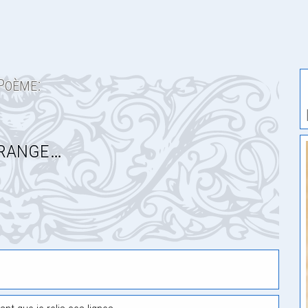
Poème:
range…