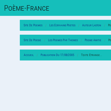
Poème-Fr
Ance
Site De Poemes
Les Ecrivains Poetes
Auteur Laston
Po
Site De Poesie
Les Poemes Par Themes
Poeme Amitie
Po
Accueil
Publication Du 17/08/2005
Texte Etrange...