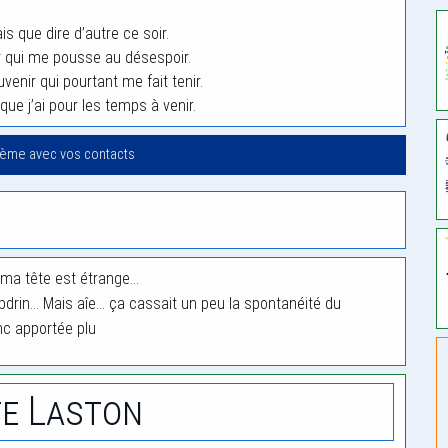
s que dire d’autre ce soir.
 qui me pousse au désespoir.
nir qui pourtant me fait tenir.
ue j’ai pour les temps à venir.
oème avec vos contacts
s ma tête est étrange…
bdrin… Mais aîe… ça cassait un peu la spontanéité du
c apportée plu
e Laston