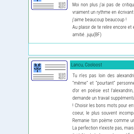
Moi non plus j’ai pas de critiq
vraiment un rythme en écrivant
j’aime beaucoup beaucoup !
Au plaisir de te relire encore et 
amitié...juju(BF)
Lancu, Cooloost
Tu n’es pas loin des alexandri
"même" et "pourtant" personnel
d’or en poésie est l’alexandri
demande un travail suppémentaire
! Choisir les bons mots pour ent
coeur, le plus souvent incompat
Remanie ton poème comme une e
La perfection n’existe pas, mais