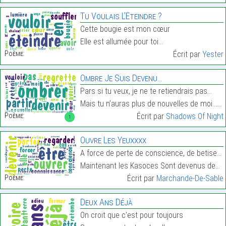
Tu Voulais L’Éteindre ?
Cette bougie est mon cœur
Elle est allumée pour toi…
Poème:
Écrit par
Yester
Ombre Je Suis Devenu…
Pars si tu veux, je ne te retiendrais pas…
Mais tu n’auras plus de nouvelles de moi……
Poème:
Écrit par
Shadows Of Night
1
Ouvre Les Yeuxxxx
A force de perte de conscience, de betise et de co
Maintenant les Kasoces Sont devenus des cas Pour l…
Poème:
Écrit par
Marchande-De-Sable
Deux Ans Déjà
On croit que c’est pour toujours