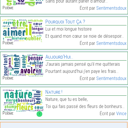
Sans pour autant parler d’amour…
Poème:
Écrit par
Sentimentsdoux
Pourquoi Tout Ça ?
Lui et moi longue histoire
Et quand mon cœur se noie de désespoir…
Poème:
Écrit par
Sentimentsdoux
Aujourd’Hui…
J’aurais jamais pensé qu’il me quitterais
Pourtant aujourd’hui j’en paye les frais…
Poème:
Écrit par
Sentimentsdoux
Nature !
Nature, que tu es belle,
Toi qui fais passé des fleurs de bonheurs…
Poème:
Écrit par
Vince
1