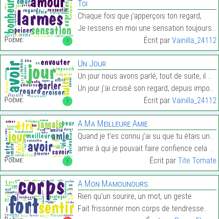
Toi
Chaque fois que j’apperçois ton regard,
Je ressens en moi une sensation toujours même.…
Poème:
Écrit par
Vainilla_24112
1
Un Jour
Un jour nous avons parlé, tout de suite, il m’a en
Un jour j’ai croisé son regard, depuis impossible …
Poème:
Écrit par
Vainilla_24112
1
A Ma Meilleure Amie
Quand je t’es connu j’ai su que tu étais une bonne
amie à qui je pouvait faire confience cela a étai…
Poème:
Écrit par
Tite Tomate
1
A Mon Mamounours
Rien qu’un sourire, un mot, un geste
Fait frissonner mon corps de tendresse…