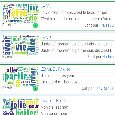
La Vie
La vie c’est la pluie, c’est le beau temps
C’est la rosé du matin et la douceur d’un coucher …
Poème:
Écrit par
Fraise82
1
La Vie
Juste au moment ou je lui ai dis « je t’aime »
Juste au moment ou je me suis dis c’est lui ! !…
Poème:
Écrit par
Nadhia
L’Envie De Partir
J’ai lu dans tes yeux
Un regard malheureux…
Poème:
Écrit par
Lady_Minus
1
La Jolie Boite
Mon ciel est noir
Mon cœur meurtri…