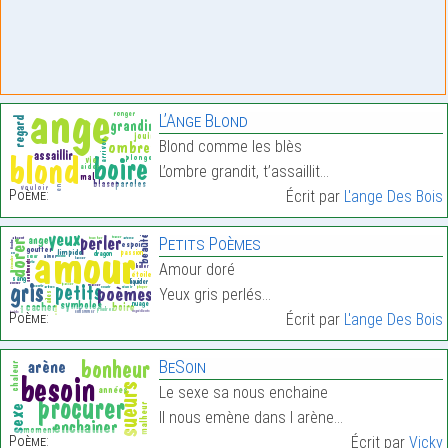
L’Ange Blond
Blond comme les blès
L’ombre grandit, t’assaillit…
Poème:
Écrit par
L'ange Des Bois
Petits Poèmes
Amour doré
Yeux gris perlés…
Poème:
Écrit par
L'ange Des Bois
BeSoin
Le sexe sa nous enchaine
Il nous emène dans l arène…
Poème:
Écrit par
Vicky