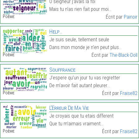
O seigneur j’avais la foi
Mais tu n’as rien fait pour moi…
Poème:
Écrit par
Painoir
Help…
Je suis seule, tellement seule
Dans mon monde je n’en peut plus…
Poème:
Écrit par
The-Black-Doll
Souffrance
J’espere qu’un jour tu vas regretter
De m’avoir fait autant pleurer…
Poème:
Écrit par
Fraise82
L’Erreur De Ma Vie
Je croyais que tu etais different
Que tu m’aimais vraiment…
Poème:
Écrit par
Fraise82