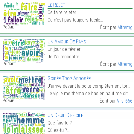
Le Rejet
Ce faire rejeter
Ce n’est pas toujours facile…
Poème:
Écrit par
Mtremg
Un Amour De Pays
Un jour de février
Je t’ai rencontré…
Poème:
Écrit par
Mtremg
Soirée Trop Arrosée
J’arrive devant la boite complètement torché,
Le vigile me théma de bas en haut me dit de rentré…
Poème:
Écrit par
Viivii666
Un Deuil Difficile
Que fais-tu ?
Où es-tu ?…