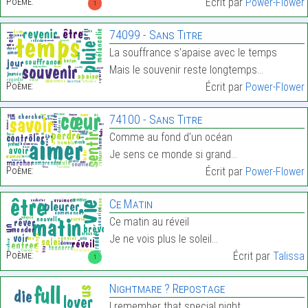
Poème:
Écrit par
Power-Flower
1
74099 - Sans Titre
La souffrance s’apaise avec le temps
Mais le souvenir reste longtemps…
Poème:
Écrit par
Power-Flower
74100 - Sans Titre
Comme au fond d’un océan
Je sens ce monde si grand…
Poème:
Écrit par
Power-Flower
Ce Matin
Ce matin au réveil
Je ne vois plus le soleil…
Poème:
Écrit par
Talissa
1
Nightmare ? Repostage
I remember that special night