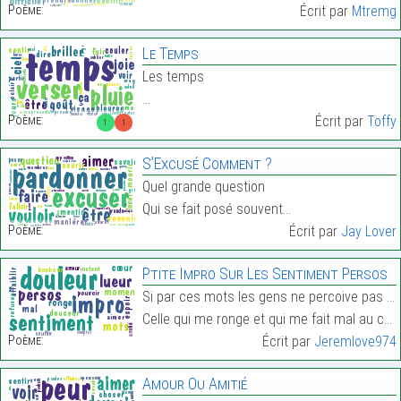
Poème:
Écrit par
Mtremg
Le Temps
Les temps
…
Poème:
Écrit par
Toffy
1
1
S’Excusé Comment ?
Quel grande question
Qui se fait posé souvent…
Poème:
Écrit par
Jay Lover
Ptite Impro Sur Les Sentiment Persos
Si par ces mots les gens ne percoive pas la douleu
Celle qui me ronge et qui me fait mal au cœur…
Poème:
Écrit par
Jeremlove974
Amour Ou Amitié