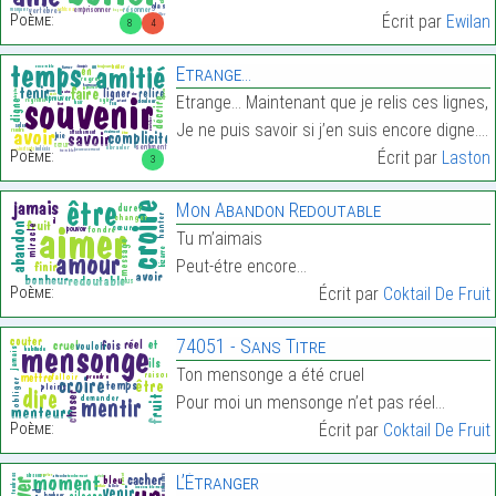
Poème:
Écrit par
Ewilan
8
4
Etrange…
Etrange… Maintenant que je relis ces lignes,
Je ne puis savoir si j’en suis encore digne.…
Poème:
Écrit par
Laston
3
Mon Abandon Redoutable
Tu m’aimais
Peut-étre encore…
Poème:
Écrit par
Coktail De Fruit
74051 - Sans Titre
Ton mensonge a été cruel
Pour moi un mensonge n’et pas réel…
Poème:
Écrit par
Coktail De Fruit
L’Étranger