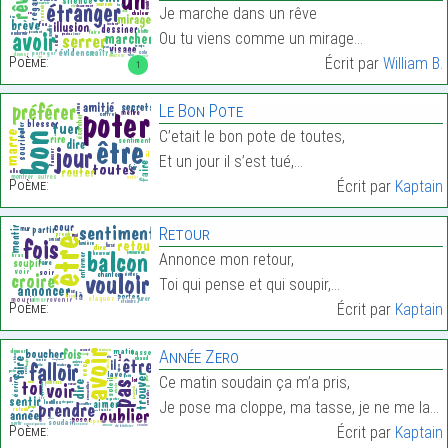
Je marche dans un rêve
Ou tu viens comme un mirage…
Poème:
Écrit par
William B.
1
Le Bon Pote
C’etait le bon pote de toutes,
Et un jour il s’est tué,…
Poème:
Écrit par
Kaptain
Retour
Annonce mon retour,
Toi qui pense et qui soupir,…
Poème:
Écrit par
Kaptain
Année Zero
Ce matin soudain ça m’a pris,
Je pose ma cloppe, ma tasse, je ne me lave pas.…
Poème:
Écrit par
Kaptain