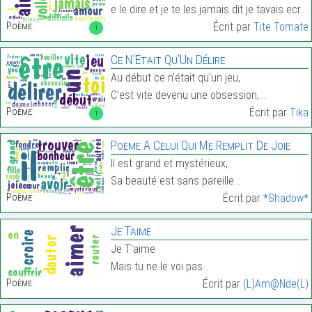
e le dire et je te les jamais dit je tavais ecris …
Poème:
Écrit par
Tite Tomate
1
Ce N’Était Qu’Un Délire
Au début ce n’était qu’un jeu,
C’est vite devenu une obsession,…
Poème:
Écrit par
Tika
1
Poeme A Celui Qui Me Remplit De Joie
Il est grand et mystérieux,
Sa beauté est sans pareille…
Poème:
Écrit par
*Shadow*
Je Taime
Je T’aime
Mais tu ne le voi pas…
Poème:
Écrit par
(L)Am@Nde(L)