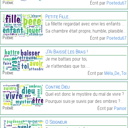
Poème:
Écrit par
Poetedu67
Petite Fille…
La fillette regardait avec envi les enfants qui jo
Sa chambre était propre, humble, plaisible et sile…
Poème:
Écrit par
Poetedu67
J’Ai Baissé Les Bras !
Je me battais pour toi,
Je n’attendais que toi……
Poème:
Écrit par
Méla_De_Toi
Contre Dieu
Quel est donc le mystère du mal de vivre ?
Pourquoi suis-je suivis par des ombres ?…
Poème:
Écrit par
Painoir
O Seigneur