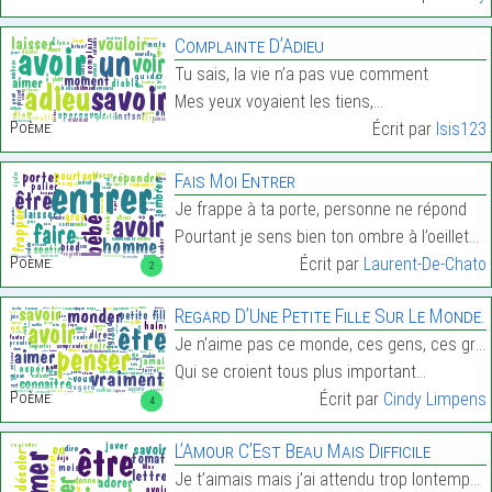
Complainte D’Adieu
Tu sais, la vie n’a pas vue comment
Mes yeux voyaient les tiens,…
Poème:
Écrit par
Isis123
Fais Moi Entrer
Je frappe à ta porte, personne ne répond
Pourtant je sens bien ton ombre à l’oeilleton…
Poème:
Écrit par
Laurent-De-Chato
2
Regard D’Une Petite Fille Sur Le Monde.
Je n’aime pas ce monde, ces gens, ces grands
Qui se croient tous plus important…
Poème:
Écrit par
Cindy Limpens
4
L’Amour C’Est Beau Mais Difficile
Je t’aimais mais j’ai attendu trop lontemps pour t