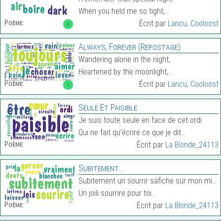
When you held me so tight,…
Poème:
Écrit par
Lancu, Cooloost
3
Always, Forever (Repostage)
Wandering alone in the night,
Heartened by the moonlight,…
Poème:
Écrit par
Lancu, Cooloost
1
Seule Et Paisible
Je suis toute seule en face de cet ordi
Qui ne fait qu’écrire ce que je dit…
Poème:
Écrit par
La Blonde_24113
Subitement…
Subitement un sourrir safiche sur mon minoi
Un joili sourrire pour toi…
Poème:
Écrit par
La Blonde_24113