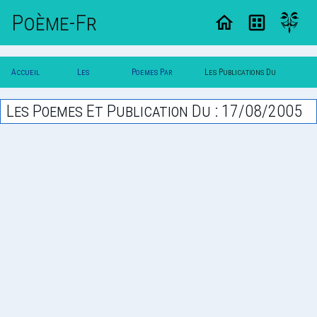
Poème-Fr
Accueil
Les
Poemes Par
Les Publications Du
Poesie
Poesies
Date
17/08/2005
Les Poemes Et Publication Du : 17/08/2005