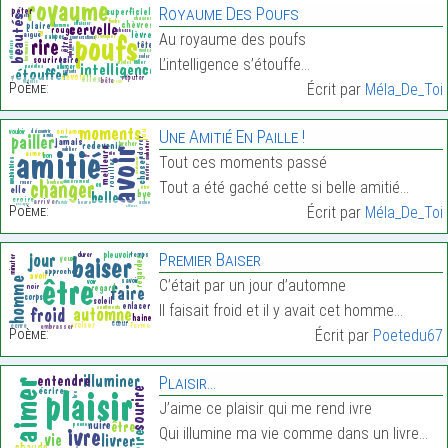
Royaume Des Poufs
Au royaume des poufs
L’intelligence s’étouffe…
Poème:
Écrit par
Méla_De_Toi
Une Amitié En Paille !
Tout ces moments passé
Tout a été gaché cette si belle amitié…
Poème:
Écrit par
Méla_De_Toi
Premier Baiser
C’était par un jour d’automne
Il faisait froid et il y avait cet homme…
Poème:
Écrit par
Poetedu67
Plaisir…
J’aime ce plaisir qui me rend ivre
Qui illumine ma vie comme dans un livre…