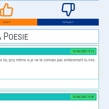
J’aime: 0
J’aime pas: 0
 Poesie
16/08/2005 19:19
e toi, pcq même si je ne te connais pas entièrement tu n’es
16/08/2005 19:36