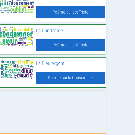
Poème qui est Triste
Le Condamné
Poème qui est Triste
Le Dieu Argent
Poème sur la Conscience