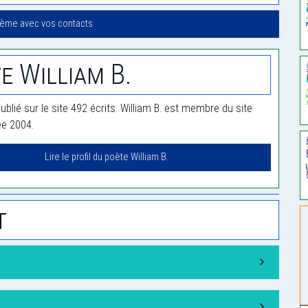
oème avec vos contacts
e William B.
publié sur le site 492 écrits. William B. est membre du site
ée 2004.
Lire le profil du poète William B.
t