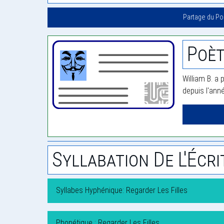
Partage du P
Poèt
William B. a 
depuis l'ann
Syllabation De L'Écri
Syllabes Hyphénique: Regarder Les Filles
Phonétique : Regarder Les Filles