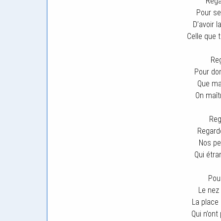
Regar
Pour se 
D’avoir l
Celle que 
Reg
Pour don
Que mal
On maît
Reg
Regard
Nos pe
Qui étra
Pour
Le nez 
La place 
Qui n’on