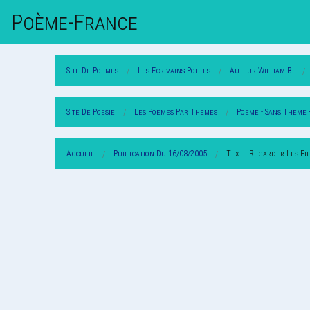
Poème-Fr
Ance
Site De Poemes
Les Ecrivains Poetes
Auteur William B.
Site De Poesie
Les Poemes Par Themes
Poeme - Sans Theme 
Accueil
Publication Du 16/08/2005
Texte Regarder Les Fil