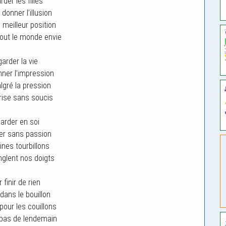
der les filles
donner l’illusion
a meilleur position
tout le monde envie
arder la vie
ner l’impression
gré la pression
rise sans soucis
arder en soi
er sans passion
ines tourbillons
nglent nos doigts
 finir de rien
dans le bouillon
pour les couillons
t pas de lendemain