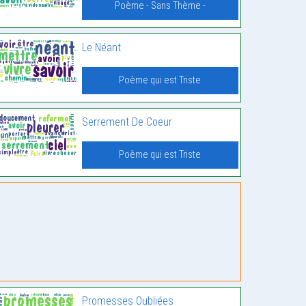
Poème - Sans Thème -
Le Néant
Poème qui est Triste
Serrement De Coeur
Poème qui est Triste
Promesses Oubliées