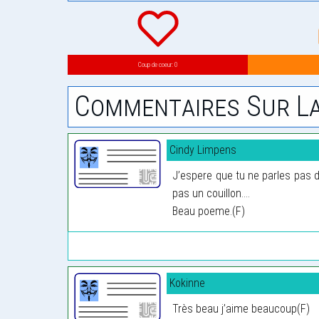
Coup de coeur: 0
Commentaires Sur La
Cindy Limpens
J’espere que tu ne parles pas d
pas un couillon....
Beau poeme.(F)
Kokinne
Très beau j’aime beaucoup(F)