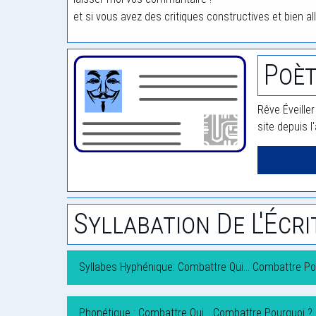
et si vous avez des critiques constructives et bien all
Poèt
Rêve Éveiller
site depuis l
Syllabation De L'Écri
Syllabes Hyphénique: Combattre Qui… Combattre Po
Phonétique : Combattre Qui… Combattre Pourquoi ?