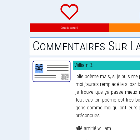
Coup de coeur: 0
Commentaires Sur La
William B.
jolie poème mais, si je puis me
moi j’aurais remplacé le si par 
je trouve que ça passe mieux 
tout cas ton poème est très bie
gens comme moi qui ont leurs p
préconçues
allé amitié william