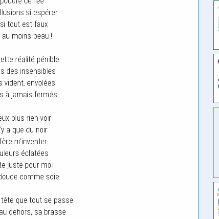
 poudre de fée
llusions si espérer
i tout est faux
 au moins beau !
ette réalité pénible
s des insensibles
 vident, envolées
s à jamais fermés
ux plus rien voir
n’y a que du noir
fère m’inventer
uleurs éclatées
e juste pour moi
e douce comme soie
tête que tout se passe
 au dehors, sa brasse