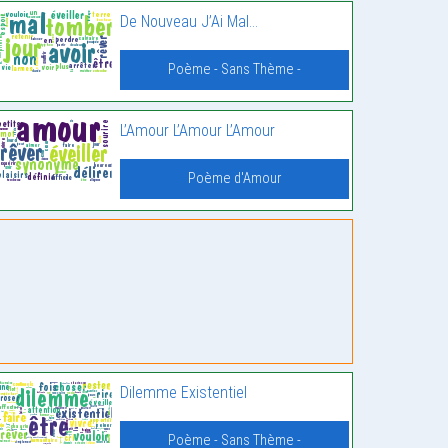
De Nouveau J’Ai Mal…
Poème - Sans Thème -
L’Amour L’Amour L’Amour
Poème d'Amour
Dilemme Existentiel
Poème - Sans Thème -