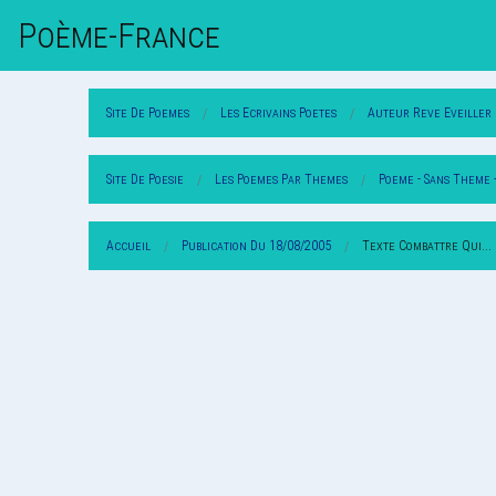
Poème-Fr
Ance
Site De Poemes
Les Ecrivains Poetes
Auteur Reve Eveiller
Site De Poesie
Les Poemes Par Themes
Poeme - Sans Theme 
Accueil
Publication Du 18/08/2005
Texte Combattre Qui...