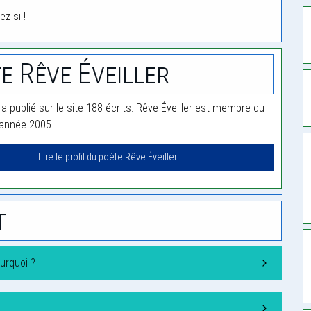
ez si !
e Rêve Éveiller
 a publié sur le site 188 écrits. Rêve Éveiller est membre du
'année 2005.
Lire le profil du poète Rêve Éveiller
t
urquoi ?