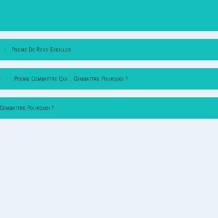
Poeme De Reve Eveiller
-
Poeme Combattre Qui... Combattre Pourquoi ?
 Combattre Pourquoi ?