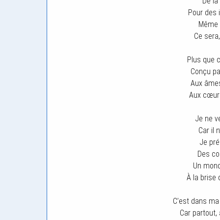
De la
Pour des i
Même s
Ce sera,
Plus que c
Conçu pa
Aux âmes
Aux cœur
Je ne ve
Car il 
Je pré
Des co
Un mond
À la bris
C’est dans ma 
Car partout,