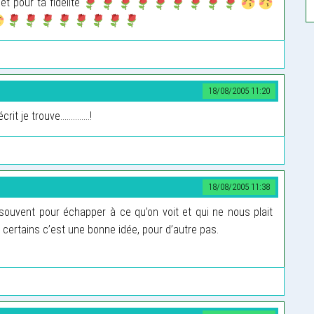
t pour ta fidélité
18/08/2005 11:20
 je trouve..............!
18/08/2005 11:38
, souvent pour échapper à ce qu’on voit et qui ne nous plait
certains c’est une bonne idée, pour d’autre pas.
)