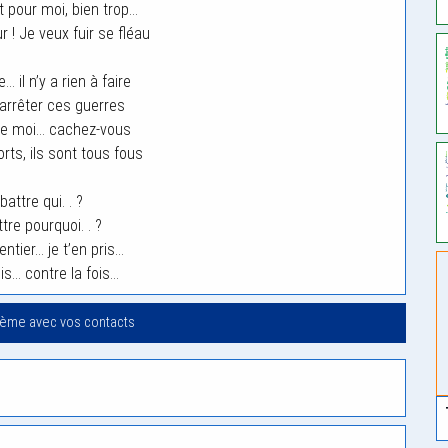
t pour moi, bien trop…
r ! Je veux fuir se fléau
 il n’y a rien à faire
 arrêter ces guerres
e moi… cachez-vous
orts, ils sont tous fous
attre qui. . ?
re pourquoi. . ?
ntier… je t’en pris…
is… contre la fois…
oème avec vos contacts