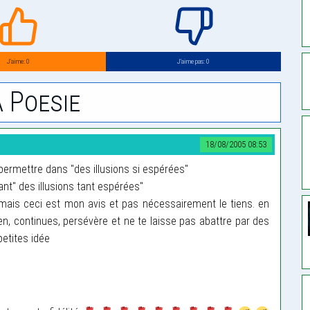
J’aime: 0
J’aime pas: 0
 Poesie
18/08/2005 08:53
 permettre dans "des illusions si espérées"
tant" des illusions tant espérées"
mais ceci est mon avis et pas nécessairement le tiens. en
n, continues, persévère et ne te laisse pas abattre par des
etites idée