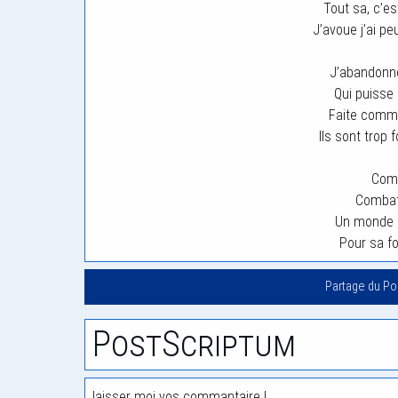
Tout sa, c’es
J’avoue j’ai peu
J’abandonne…
Qui puisse
Faite comm
Ils sont trop f
Comb
Combatt
Un monde e
Pour sa fo
Partage du P
PostScriptum
laisser moi vos commantaire !