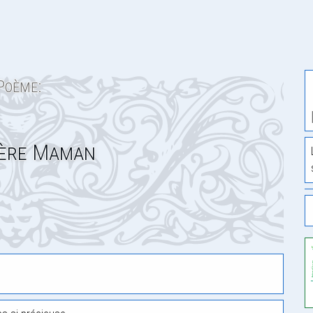
Poème:
ère Maman