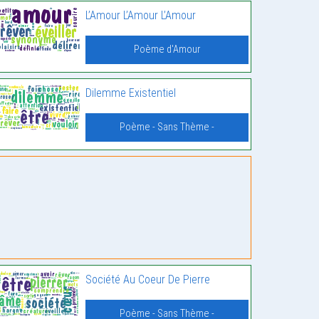
L’Amour L’Amour L’Amour
Poème d'Amour
Dilemme Existentiel
Poème - Sans Thème -
Société Au Coeur De Pierre
Poème - Sans Thème -