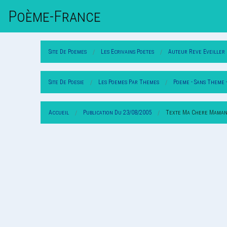
Poème-Fr
Ance
Site De Poemes
Les Ecrivains Poetes
Auteur Reve Eveiller
Site De Poesie
Les Poemes Par Themes
Poeme - Sans Theme 
Accueil
Publication Du 23/08/2005
Texte Ma Chere Mama