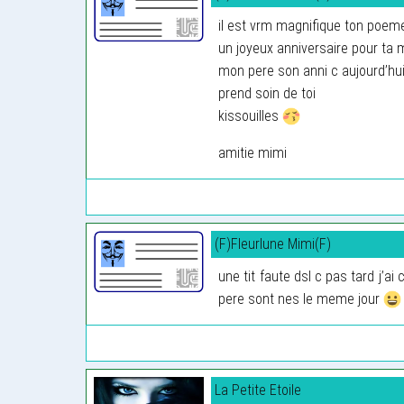
il est vrm magnifique ton poeme
un joyeux anniversaire pour ta
mon pere son anni c aujourd’hui 
prend soin de toi
kissouilles
amitie mimi
(F)Fleurlune Mimi(F)
une tit faute dsl c pas tard j’ai
pere sont nes le meme jour
La Petite Etoile