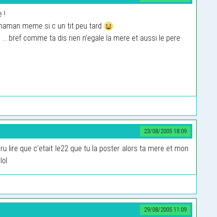
 !
 maman meme si c un tit peu tard
... bref comme ta dis rien n’egale la mere et aussi le pere
23/08/2005 18:09
 cru lire que c’etait le22 que tu la poster alors ta mere et mon
lol
29/08/2005 11:09