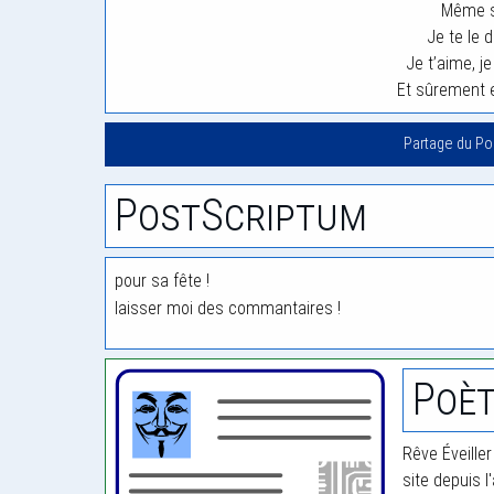
Même si
Je te le 
Je t’aime, je
Et sûrement 
Partage du P
PostScriptum
pour sa fête !
laisser moi des commantaires !
Poèt
Rêve Éveiller
site depuis l