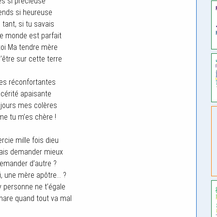
s si précieuse
ends si heureuse
 tant, si tu savais
e monde est parfait
 toi Ma tendre mère
’être sur cette terre
es réconfortantes
ncérité apaisante
jours mes colères
e tu m’es chère !
rcie mille fois dieu
rais demander mieux
emander d’autre ?
i, une mère apôtre… ?
’y personne ne t’égale
hare quand tout va mal