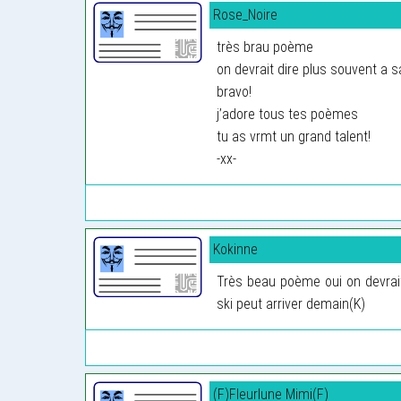
Rose_Noire
très brau poème
on devrait dire plus souvent a 
bravo!
j’adore tous tes poèmes
tu as vrmt un grand talent!
-xx-
Kokinne
Très beau poème oui on devrait
ski peut arriver demain(K)
(F)Fleurlune Mimi(F)