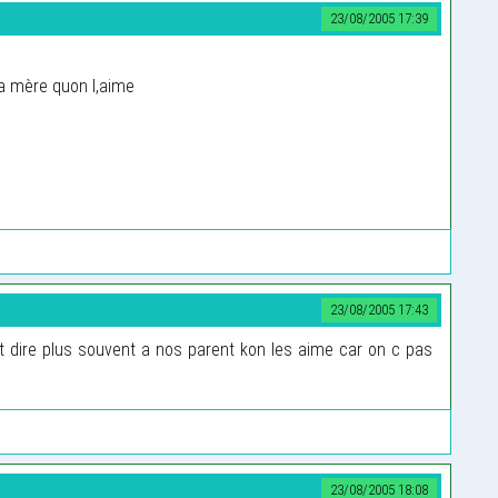
23/08/2005 17:39
sa mère quon l,aime
23/08/2005 17:43
 dire plus souvent a nos parent kon les aime car on c pas
23/08/2005 18:08