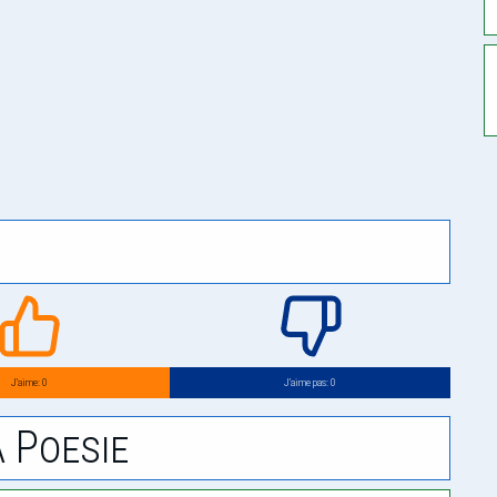
J’aime: 0
J’aime pas: 0
 Poesie