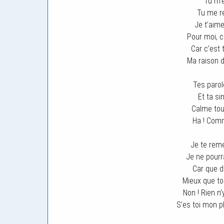
Tu m’e
Tu me r
Je t’aime
Pour moi, c
Car c’est
Ma raison d
Tes parol
Et ta si
Calme tou
Ha ! Comm
Je te reme
Je ne pour
Car que d
Mieux que to
Non ! Rien n
S’es toi mon p