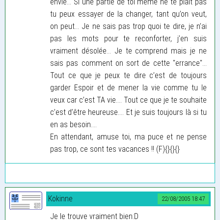
envie... Si une partie de toi même ne te plait pas
tu peux essayer de la changer, tant qu’on veut,
on peut... Je ne sais pas trop quoi te dire, je n’ai
pas les mots pour te reconforter, j’en suis
vraiment désolée... Je te comprend mais je ne
sais pas comment on sort de cette "errance"...
Tout ce que je peux te dire c’est de toujours
garder Espoir et de mener la vie comme tu le
veux car c’est TA vie.... Tout ce que je te souhaite
c’est d’être heureuse.... Et je suis toujours là si tu
en as besoin....
En attendant, amuse toi, ma puce et ne pense
pas trop, ce sont tes vacances !! (F){}{}{}
Kokinne
22/08/2005 18:47
Je le trouve vraiment bien:D