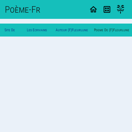
Poème-Fr
Site De
Les Ecrivains
Auteur (F)Fleurlune
Poeme De (F)Fleurlune
Poemes
Poetes
Mimi(F)
Mimi(F)