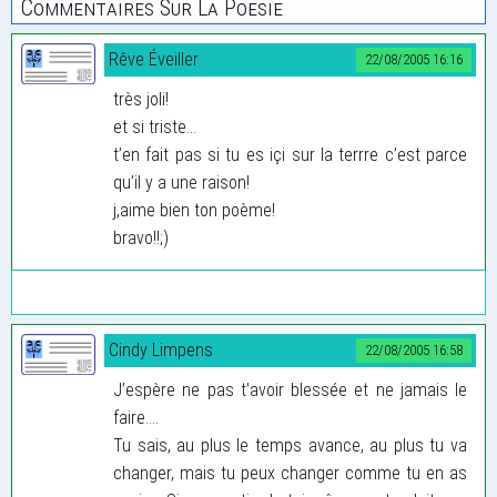
Commentaires Sur La Poesie
Rêve Éveiller
22/08/2005 16:16
très joli!
et si triste...
t’en fait pas si tu es içi sur la terrre c’est parce
qu’il y a une raison!
j,aime bien ton poème!
bravo!!;)
Cindy Limpens
22/08/2005 16:58
J’espère ne pas t’avoir blessée et ne jamais le
faire....
Tu sais, au plus le temps avance, au plus tu va
changer, mais tu peux changer comme tu en as