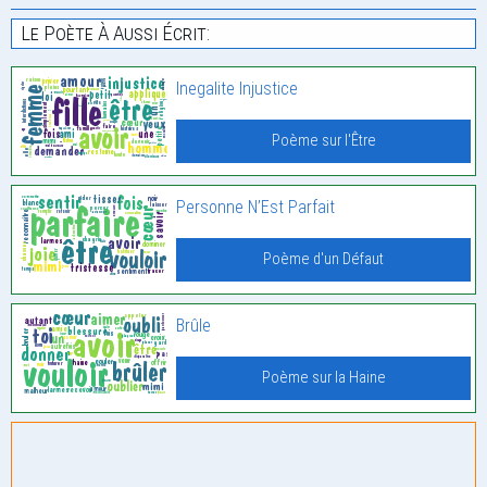
Le Poète À Aussi Écrit:
Inegalite Injustice
Poème sur l'Être
Personne N’Est Parfait
Poème d'un Défaut
Brûle
Poème sur la Haine