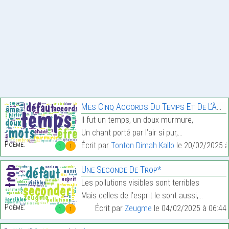
Mes Cinq Accords Du Temps Et De L’Âme,
Il fut un temps, un doux murmure,
Un chant porté par l’air si pur,…
Poème:
Écrit par
Tonton Dimah Kallo
le 20/02/2025 à
1
1
Une Seconde De Trop*
Les pollutions visibles sont terribles
Mais celles de l’esprit le sont aussi,…
Poème:
Écrit par
Zeugme
le 04/02/2025 à 06:44
1
1