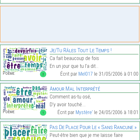
Je/Tu Râles Tout Le Temps !
Ca fait beaucoup de fois
En un jour que tu l’a dit…
Poème:
Écrit par
Mel017
le 31/05/2006 à 01:00
2
Amour Mal Interprété
Comment as-tu osé,
D’y avoir touché.…
Poème:
Écrit par
Mystère'
le 24/05/2006 à 18:01
1
Pas De Place Pour Le « Sans Rancune »
Peut-être bien que je me laisse faire