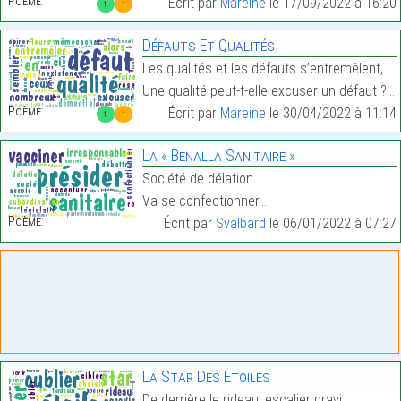
Poème:
Écrit par
Mareine
le 17/09/2022 à 16:20
1
1
Défauts Et Qualités
Les qualités et les défauts s’entremêlent,
Une qualité peut-t-elle excuser un défaut ?…
Poème:
Écrit par
Mareine
le 30/04/2022 à 11:14
1
1
La « Benalla Sanitaire »
Société de délation
Va se confectionner…
Poème:
Écrit par
Svalbard
le 06/01/2022 à 07:27
La Star Des Étoiles
De derrière le rideau, escalier gravi,