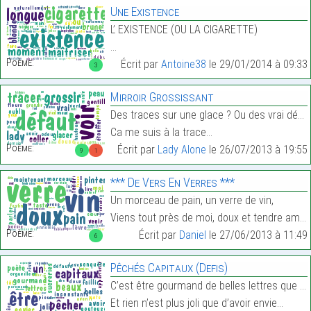
Une Existence
L’ EXISTENCE (OU LA CIGARETTE)
…
Poème:
Écrit par
Antoine38
le 29/01/2014 à 09:33
3
Mirroir Grossissant
Des traces sur une glace ? Ou des vrai défauts ?
Ca me suis à la trace…
Poème:
Écrit par
Lady Alone
le 26/07/2013 à 19:55
9
1
*** De Vers En Verres ***
Un morceau de pain, un verre de vin,
Viens tout près de moi, doux et tendre ami,…
Poème:
Écrit par
Daniel
le 27/06/2013 à 11:49
6
Pêchés Capitaux (Defis)
C’est être gourmand de belles lettres que d’être p
Et rien n’est plus joli que d’avoir envie…