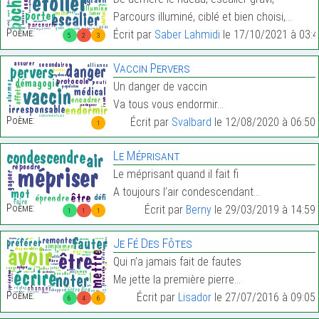
Parcours illuminé, ciblé et bien choisi,…
Poème:
Écrit par
Saber Lahmidi
le 17/10/2021 à 03:4
5
2
3
Vaccin Pervers
Un danger de vaccin
Va tous vous endormir…
Poème:
Écrit par
Svalbard
le 12/08/2020 à 06:50
1
Le Méprisant
Le méprisant quand il fait fi
A toujours l’air condescendant…
Poème:
Écrit par
Berny
le 29/03/2019 à 14:59
1
1
1
Je Fé Des Fôtes
Qui n’a jamais fait de fautes
Me jette la première pierre…
Poème:
Écrit par
Lisador
le 27/07/2016 à 09:05
6
4
6