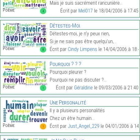
Mais je suis sacrément rancunière…
Poème:
Écrit par
Mel017
le 18/04/2006 à 17:45
4
Détestes-Moi.
Détestes-moi, je n’y peux rien,
Si je ne sais pas être quelqu’un,…
Poème:
Écrit par
Cindy Limpens
le 14/04/2006 à 18:
8
Pourquoi ? ? ?
Pourquoi pleurer ?
Pourquoi ne pas discuter ?…
Poème:
Écrit par
Géraldine
le 09/03/2006 à 21:40
1
Une Personalité
Il y a plusieurs personalités
Chez un être humain…
Poème:
Écrit par
Just_Angel_229
le 04/01/2006 à 14
1