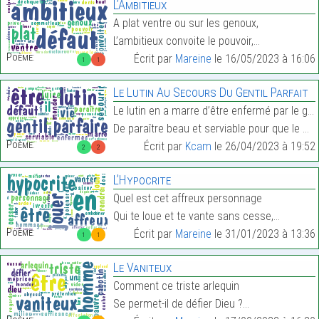
L’Ambitieux
A plat ventre ou sur les genoux,
L’ambitieux convoite le pouvoir,…
Poème:
Écrit par
Mareine
le 16/05/2023 à 16:06
1
1
Le Lutin Au Secours Du Gentil Parfait
Le lutin en a marre d’être enfermé par le gentil p
De paraître beau et serviable pour que le monde l’…
Poème:
Écrit par
Kcam
le 26/04/2023 à 19:52
2
2
L’Hypocrite
Quel est cet affreux personnage
Qui te loue et te vante sans cesse,…
Poème:
Écrit par
Mareine
le 31/01/2023 à 13:36
1
1
Le Vaniteux
Comment ce triste arlequin
Se permet-il de défier Dieu ?…