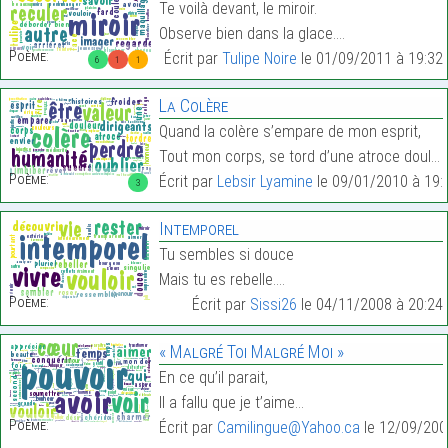
Te voilà devant, le miroir.
Observe bien dans la glace.…
Poème:
Écrit par
Tulipe Noire
le 01/09/2011 à 19:32
6
1
1
La Colère
Quand la colère s’empare de mon esprit,
Tout mon corps, se tord d’une atroce douleur.…
Poème:
Écrit par
Lebsir Lyamine
le 09/01/2010 à 19:
3
Intemporel
Tu sembles si douce
Mais tu es rebelle.…
Poème:
Écrit par
Sissi26
le 04/11/2008 à 20:24
« Malgré Toi Malgré Moi »
En ce qu’il parait,
Il a fallu que je t’aime…
Poème:
Écrit par
Camilingue@Yahoo.ca
le 12/09/200