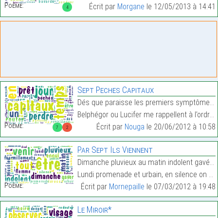
Poème:
Écrit par
Morgane
le 12/05/2013 à 14:41
4
Sept Peches Capitaux
Dés que paraisse les premiers symptômes de ma pare
Belphégor ou Lucifer me rappellent à l’ordre, ne p…
Poème:
Écrit par
Nouga
le 20/06/2012 à 10:58
7
2
Par Sept Ils Viennent
Dimanche pluvieux au matin indolent gavé par l’enn
Lundi promenade et urbain, en silence on avance, p…
Poème:
Écrit par
Mornepaille
le 07/03/2012 à 19:48
Le Miroir*