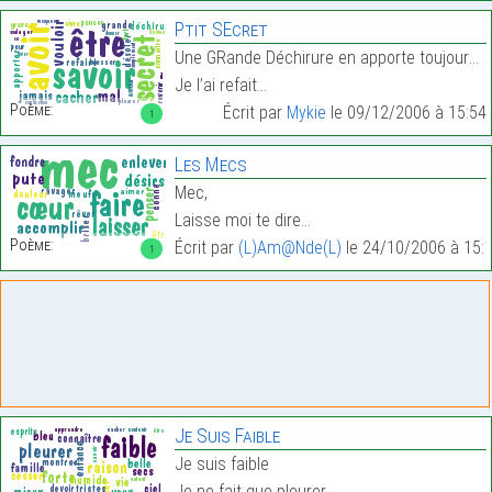
Ptit SEcret
Une GRande Déchirure en apporte toujours une autre
Je l’ai refait…
Poème:
Écrit par
Mykie
le 09/12/2006 à 15:54
1
Les Mecs
Mec,
Laisse moi te dire…
Poème:
Écrit par
(L)Am@Nde(L)
le 24/10/2006 à 15:
1
Je Suis Faible
Je suis faible
Je ne fait que pleurer…