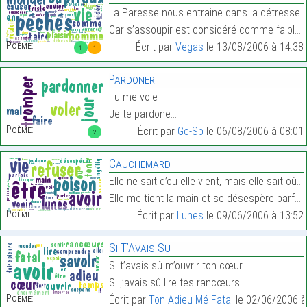
La Paresse nous entraine dans la détresse
Car s’assoupir est considéré comme faiblesse…
Poème:
Écrit par
Vegas
le 13/08/2006 à 14:38
1
1
Pardoner
Tu me vole
Je te pardone…
Poème:
Écrit par
Gc-Sp
le 06/08/2006 à 08:01
2
Cauchemard
Elle ne sait d’ou elle vient, mais elle sait où el
Elle me tient la main et se désespère parfois.…
Poème:
Écrit par
Lunes
le 09/06/2006 à 13:52
Si T’Avais Su
Si t’avais sû m’ouvrir ton cœur
Si j’avais sû lire tes rancœurs…
Poème:
Écrit par
Ton Adieu Mé Fatal
le 02/06/2006 à