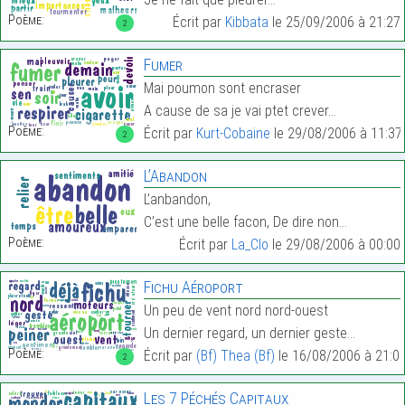
Poème:
Écrit par
Kibbata
le 25/09/2006 à 21:27
2
Fumer
Mai poumon sont encraser
A cause de sa je vai ptet crever…
Poème:
Écrit par
Kurt-Cobaine
le 29/08/2006 à 11:37
2
L’Abandon
L’anbandon,
C’est une belle facon, De dire non…
Poème:
Écrit par
La_Clo
le 29/08/2006 à 00:00
Fichu Aéroport
Un peu de vent nord nord-ouest
Un dernier regard, un dernier geste…
Poème:
Écrit par
(Bf) Thea (Bf)
le 16/08/2006 à 21:0
2
Les 7 Péchés Capitaux