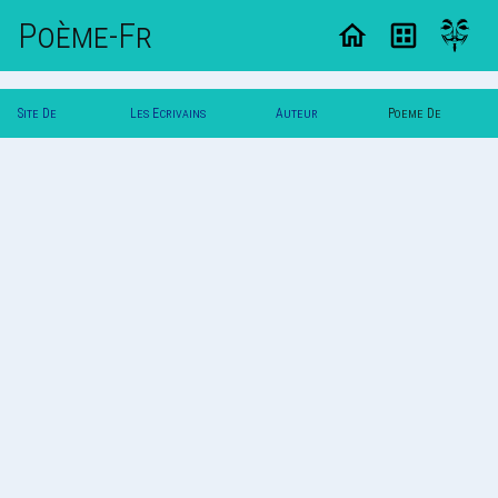
Poème-Fr
Site De
Les Ecrivains
Auteur
Poeme De
Poemes
Poetes
Daniel
Daniel