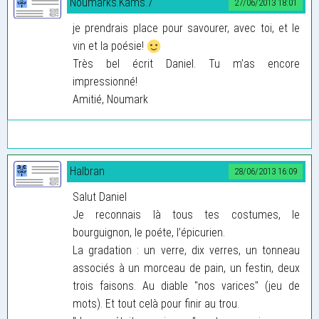
Noumarks.Kams.7
27/06/2013 18:01
je prendrais place pour savourer, avec toi, et le
vin et la poésie!
Très bel écrit Daniel. Tu m’as encore
impressionné!
Amitié, Noumark
Halbran
28/06/2013 16:09
Salut Daniel
Je reconnais là tous tes costumes, le
bourguignon, le poéte, l’épicurien.
La gradation : un verre, dix verres, un tonneau
associés à un morceau de pain, un festin, deux
trois faisons. Au diable "nos varices" (jeu de
mots). Et tout celà pour finir au trou.