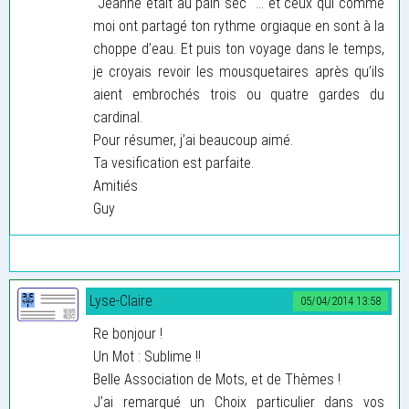
"Jeanne était au pain sec" ... et ceux qui comme
moi ont partagé ton rythme orgiaque en sont à la
choppe d’eau. Et puis ton voyage dans le temps,
je croyais revoir les mousquetaires après qu’ils
aient embrochés trois ou quatre gardes du
cardinal.
Pour résumer, j’ai beaucoup aimé.
Ta vesification est parfaite.
Amitiés
Guy
Lyse-Claire
05/04/2014 13:58
Re bonjour !
Un Mot : Sublime !!
Belle Association de Mots, et de Thèmes !
J’ai remarqué un Choix particulier dans vos