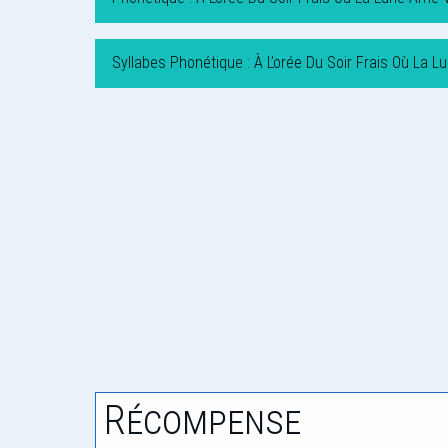
Syllabes Phonétique : À L’orée Du Soir Frais Où La L
Récompense