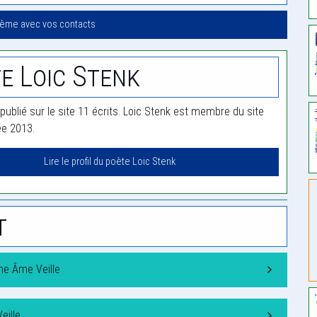
oème avec vos contacts
e Loic Stenk
publié sur le site 11 écrits. Loic Stenk est membre du site
ée 2013.
Lire le profil du poète Loic Stenk
t
une Âme Veille
eille