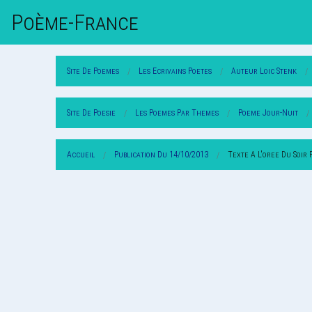
Poème-Fr
Ance
Site De Poemes
Les Ecrivains Poetes
Auteur Loic Stenk
Site De Poesie
Les Poemes Par Themes
Poeme Jour-Nuit
Accueil
Publication Du 14/10/2013
Texte A L'oree Du Soir