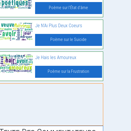
Poème sur l'État d'âme
Je N’Ai Plus Deux Coeurs
Poème sur le Suicide
Je Hais les Amoureux
Poème sur la Frustration