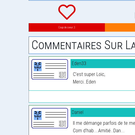
Coup de coeur: 2
Commentaires Sur La
Eden33
C’est super Loïc,
Merci...Eden
Daniel
Il me démange parfois de te mett
Com d’hab.....Amitié...Dan....