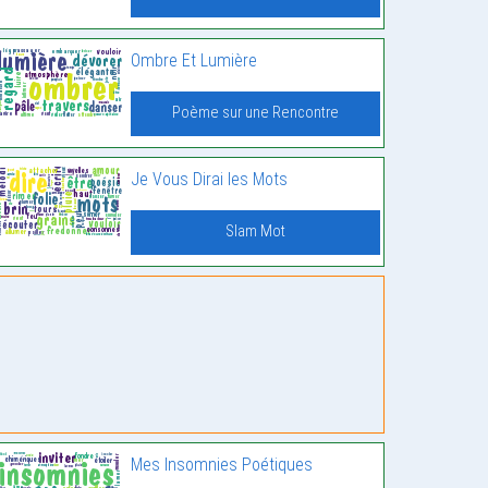
Ombre Et Lumière
Poème sur une Rencontre
Je Vous Dirai les Mots
Slam Mot
Mes Insomnies Poétiques