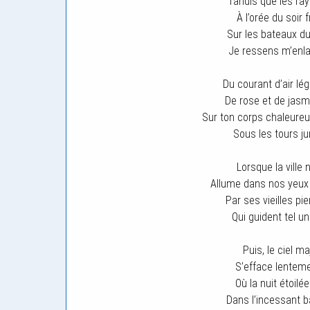
Tandis que les ray
À l’orée du soir 
Sur les bateaux du 
Je ressens m’enla
Du courant d’air lé
De rose et de jasm
Sur ton corps chaleureu
Sous les tours ju
Lorsque la ville
Allume dans nos yeux 
Par ses vieilles pi
Qui guident tel un
Puis, le ciel ma
S’efface lenteme
Où la nuit étoil
Dans l’incessant ba