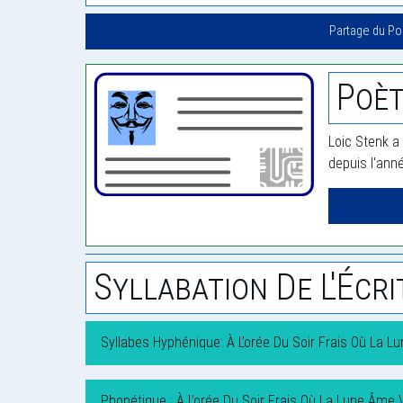
Partage du P
Poèt
Loic Stenk a 
depuis l'ann
Syllabation De L'Écri
Syllabes Hyphénique: À L’orée Du Soir Frais Où La L
Phonétique : À L’orée Du Soir Frais Où La Lune Âme V