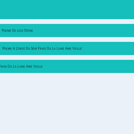
Poeme De Loic Stenk
Poeme A L'oree Du Soir Frais Ou La Lune Ame Veille
 Frais Ou La Lune Ame Veille