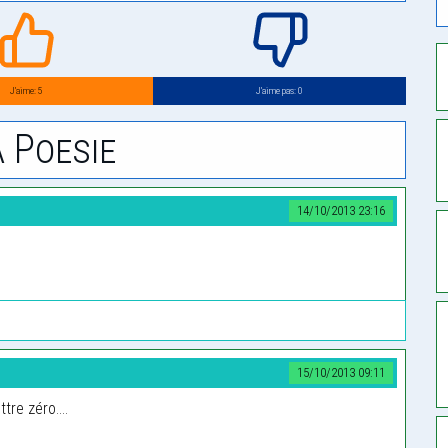
J’aime: 5
J’aime pas: 0
 Poesie
14/10/2013 23:16
15/10/2013 09:11
re zéro....