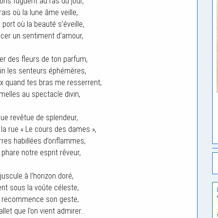
ons fuguent au ras du jour,
frais où la lune âme veille,
port où la beauté s’éveille,
cer un sentiment d’amour,
ger des fleurs de ton parfum,
in les senteurs éphémères,
x quand tes bras me resserrent,
melles au spectacle divin,
 nue revêtue de splendeur,
la rue « Le cours des dames »,
erres habillées d’oriflammes,
 phare notre esprit rêveur,
juscule à l’horizon doré,
nt sous la voûte céleste,
ée recommence son geste,
llet que l’on vient admirer…