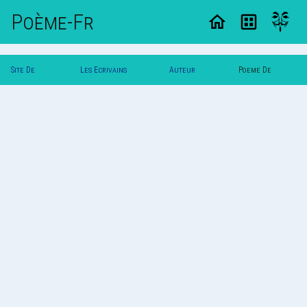
Poème-Fr
Site De
Les Ecrivains
Auteur
Poeme De
Poemes
Poetes
Yester
Yester