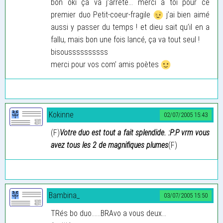
bon oki ça va j’arrete... merci à toi pour ce
premier duo Petit-coeur-fragile
j’ai bien aimé
aussi y passer du temps ! et dieu sait qu’il en a
fallu, mais bon une fois lancé, ça va tout seul !
bisoussssssssss
merci pour vos com’ amis poètes
Kokinne
02/07/2005 15:43
(F)
Votre duo est tout a fait splendide. :P:P vrm vous
avez tous les 2 de magnifiques plumes
(F)
Bambina_
03/07/2005 15:50
TRés bo duo......BRAvo a vous deux...