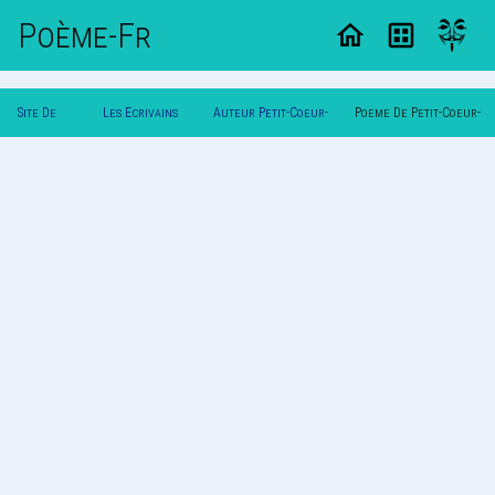
Poème-Fr
Site De
Les Ecrivains
Auteur Petit-Coeur-
Poeme De Petit-Coeur-
Poemes
Poetes
Fragile
Fragile