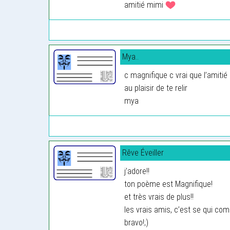
amitié mimi
Mya..
c magnifique c vrai que l’amitié
au plaisir de te relir
mya
Rêve Éveiller
j’adore!!
ton poème est Magnifique!
et très vrais de plus!!
les vrais amis, c’est se qui compt
bravo!;)