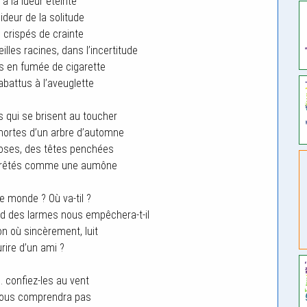
à la lueur éteinte
ideur de la solitude
 crispés de crainte
les racines, dans l’incertitude
s en fumée de cigarette
abattus à l’aveuglette
s qui se brisent au toucher
 mortes d’un arbre d’automne
oses, des têtes penchées
prêtés comme une aumône
e monde ? Où va-til ?
ard des larmes nous empêchera-t-il
zon où sincèrement, luit
rire d’un ami ?
 confiez-les au vent
vous comprendra pas