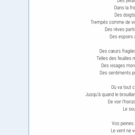
Des yeux 
Dans la fro
Des doigts
Trempés comme de vieil
Des rêves parti
Des espoirs 
Des cœurs fragile
Telles des feuilles
Des visages mor
Des sentiments 
Où va tout c
Jusqu’à quand le brouill
De voir l’hori
Le sou
Vos peines…
Le vent ne 