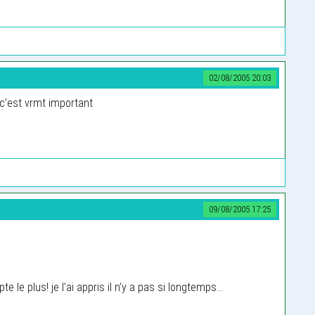
02/08/2005 20:03
 c’est vrmt important
09/08/2005 17:25
e le plus! je l’ai appris il n’y a pas si longtemps...