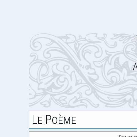
A
Le Poème