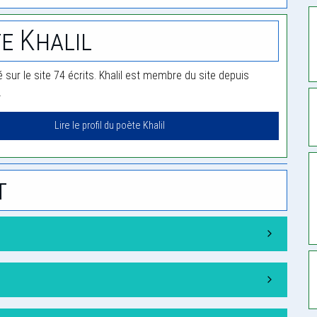
e Khalil
ié sur le site 74 écrits. Khalil est membre du site depuis
.
Lire le profil du poète Khalil
t