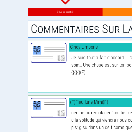
Coup de coeur: 0
Commentaires Sur La
Cindy Limpens
Je suis tout à fait d’accord....
soin... Une chose est sur ton poe
{}{}{}(F)
(F)Fleurlune Mimi(F)
rien ne px remplacer l’amitié c’
c la solitude qui viendra nous co
p.s: g su dans un de t coms que