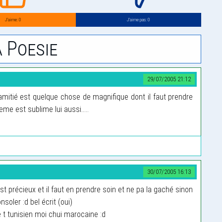
J’aime: 0
J’aime pas: 0
 Poesie
29/07/2005 21:12
 L’amitié est quelque chose de magnifique dont il faut prendre
me est sublime lui aussi.....
30/07/2005 16:13
est précieux et il faut en prendre soin et ne pa la gaché sinon
nsoler :d bel écrit (oui)
 t tunisien moi chui marocaine :d