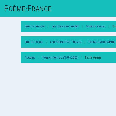
Poème-Fr
Ance
Site De Poemes
Les Ecrivains Poetes
Auteur Khalil
Po
Site De Poesie
Les Poemes Par Themes
Poeme Amour-Amitie
Accueil
Publication Du 29/07/2005
Texte Amitie