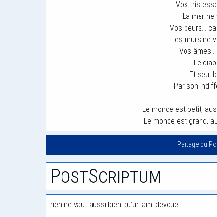
Vos tristess
La mer ne 
Vos peurs… cac
Les murs ne v
Vos âmes… v
Le diab
Et seul l
Par son indif
Le monde est petit, aus
Le monde est grand, au
Partage du P
PostScriptum
rien ne vaut aussi bien qu’un ami dévoué.