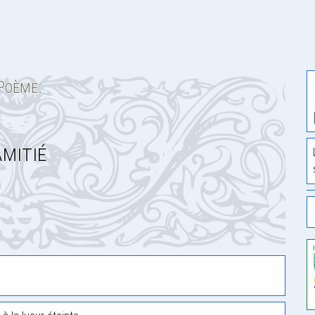
Poème:
mitié