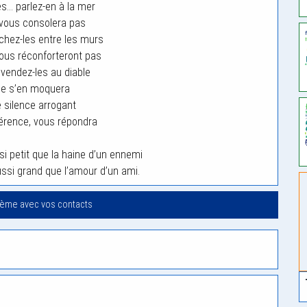
es… parlez-en à la mer
vous consolera pas
hez-les entre les murs
ous réconforteront pas
endez-les au diable
le s’en moquera
e silence arrogant
férence, vous répondra
si petit que la haine d’un ennemi
ssi grand que l’amour d’un ami.
oème avec vos contacts