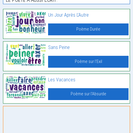
Un Jour Après L’Autre
Poème Durée
Sans Peine
Poème sur l'Exil
Les Vacances
Poème sur l'Absurde