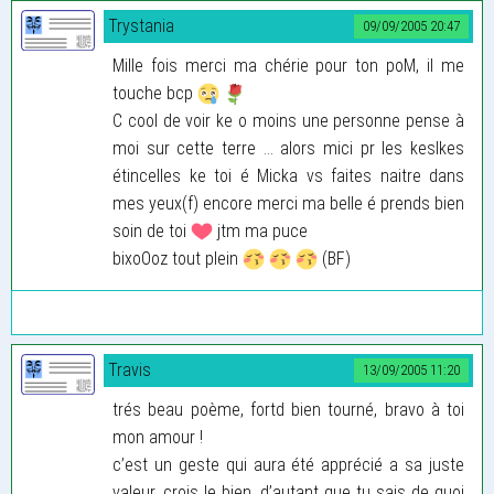
Trystania
09/09/2005 20:47
Mille fois merci ma chérie pour ton poM, il me
touche bcp
C cool de voir ke o moins une personne pense à
moi sur cette terre ... alors mici pr les keslkes
étincelles ke toi é Micka vs faites naitre dans
mes yeux(f) encore merci ma belle é prends bien
soin de toi
jtm ma puce
bixoOoz tout plein
(BF)
Travis
13/09/2005 11:20
trés beau poème, fortd bien tourné, bravo à toi
mon amour !
c’est un geste qui aura été apprécié a sa juste
valeur, crois le bien, d’autant que tu sais de quoi