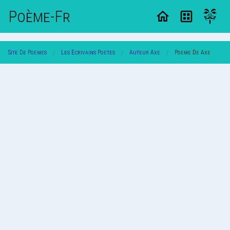
Poème-Fr
Site De Poemes
Les Ecrivains Poetes
Auteur Axe
Poeme De Axe