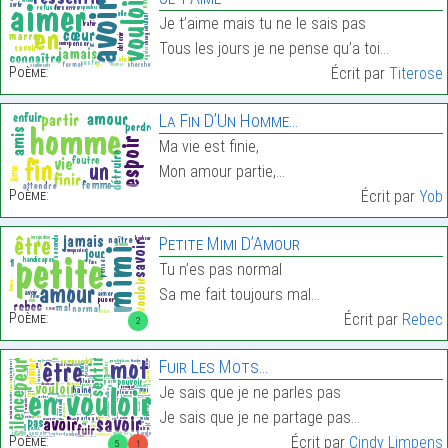
Je t’aime mais tu ne le sais pas
Tous les jours je ne pense qu’a toi…
Poème:
Écrit par
Titerose
La Fin D’Un Homme…
Ma vie est finie,
Mon amour partie,…
Poème:
Écrit par
Yob
Petite Mimi D’Amour
Tu n’es pas normal
Sa me fait toujours mal…
Poème:
Écrit par
Rebec
2
Fuir Les Mots…
Je sais que je ne parles pas
Je sais que je ne partage pas…
Poème:
Écrit par
Cindy Limpens
5
1