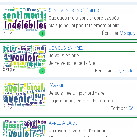
Sentiments Indélébiles
Quelques mois sont encore passés
Mais je ne l’ai pas totalement oublié…
Poème:
Écrit par
Missjuly
1
Je Vous En Prie…
Je vous en prie…
Je ne veux de cette Vie…
Poème:
Écrit par
Fab, Kristell
2
L’Avenir
Je suis née un jour ordinaire
Un jour banal, comme les autres…
Poème:
Écrit par
Cél'
Appel À L’Aide
Un rayon traversant l’inconnu