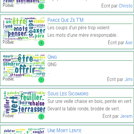
Poème:
Écrit par
Christo
2
Parce Que Ze T’M
Les coups d’un père trop violent
Les mots d’une mère irresponsable…
Poème:
Écrit par
Axe
3
Qing
QING
…
Poème:
Écrit par
Jimi
1
Sous Les Sicomors
Sur une veille chaise en bois, peinte en vert
Devant la table ronde, brodée de vert…
Poème:
Écrit par
Jerem
2
Une Mort Lente