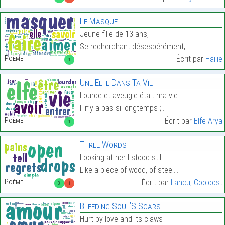
Le Masque
Jeune fille de 13 ans,
Se recherchant désespérément,…
Poème:
Écrit par
Hailie
1
Une Elfe Dans Ta Vie
Lourde et aveugle était ma vie
Il n’y a pas si longtemps ;…
Poème:
Écrit par
Elfe Arya
1
Three Words
Looking at her I stood still
Like a piece of wood, of steel.…
Poème:
Écrit par
Lancu, Cooloost
3
1
Bleeding Soul’S Scars
Hurt by love and its claws