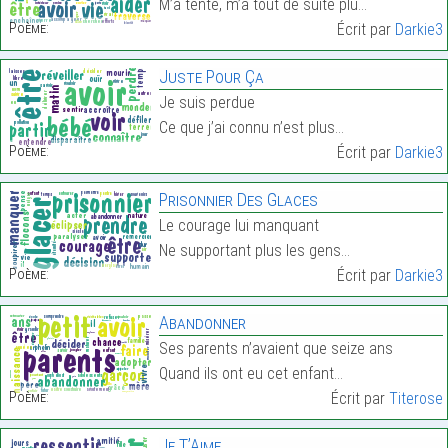
M’a tenté, m’a tout de suite plu…
Poème:
Écrit par
Darkie3
Juste Pour Ça
Je suis perdue
Ce que j’ai connu n’est plus…
Poème:
Écrit par
Darkie3
Prisonnier Des Glaces
Le courage lui manquant
Ne supportant plus les gens…
Poème:
Écrit par
Darkie3
Abandonner
Ses parents n’avaient que seize ans
Quand ils ont eu cet enfant…
Poème:
Écrit par
Titerose
Je T’Aime