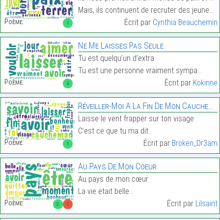
Mais, ils continuent de recruter des jeunes déjat …
Poème:
Écrit par
Cynthia Beauchemin
1
Ne Me Laisses Pas Seule
Tu est quelqu’un d’extra
Tu est une personne vraiment sympa…
Poème:
Écrit par
Kokinne
3
Réveiller-Moi A La Fin De Mon Cauchemar
Laisse le vent frapper sur ton visage
C’est ce que tu ma dit…
Poème:
Écrit par
Broken_Dr3am
1
Au Pays De Mon Coeur
Au pays de mon cœur
La vie etait belle…
Poème:
Écrit par
Lilsaint
2
1