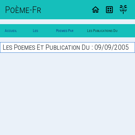
Poème-Fr
Accueil
Les
Poemes Par
Les Publications Du
Poesie
Poesies
Date
09/09/2005
Les Poemes Et Publication Du : 09/09/2005