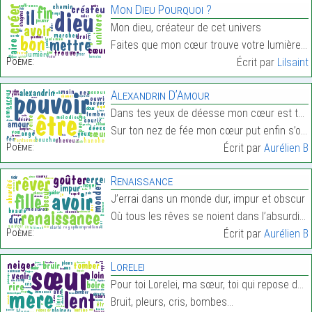
Mon Dieu Pourquoi ?
Mon dieu, créateur de cet univers
Faites que mon cœur trouve votre lumière…
Poème:
Écrit par
Lilsaint
Alexandrin D’Amour
Dans tes yeux de déesse mon cœur est tombé
Sur ton nez de fée mon cœur put enfin s’ouvrir…
Poème:
Écrit par
Aurélien B
Renaissance
J’errai dans un monde dur, impur et obscur
Où tous les rêves se noient dans l’absurdité.…
Poème:
Écrit par
Aurélien B
Lorelei
Pour toi Lorelei, ma sœur, toi qui repose dans cet
Bruit, pleurs, cris, bombes…