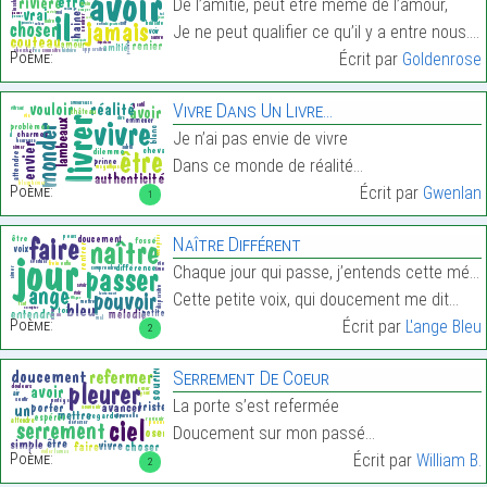
De l’amitié, peut être même de l’amour,
Je ne peut qualifier ce qu’il y a entre nous.…
Poème:
Écrit par
Goldenrose
Vivre Dans Un Livre…
Je n’ai pas envie de vivre
Dans ce monde de réalité…
Poème:
Écrit par
Gwenlan
1
Naître Différent
Chaque jour qui passe, j’entends cette mélodie
Cette petite voix, qui doucement me dit…
Poème:
Écrit par
L'ange Bleu
2
Serrement De Coeur
La porte s’est refermée
Doucement sur mon passé…
Poème:
Écrit par
William B.
2