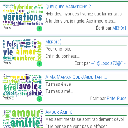
Quelques Variations ?
Hybrides, hybrides ! venez aux lamentations,
À la dérision, je rigole. Aux impuretés…
Poème:
Écrit par
All3f0r1
1
Merci : )
Pour une fois,
Enfin du bonheur,…
Poème:
Écrit par
~``@Looola72@``~
1
A Ma Maman Que J’Aime Tant…
Tu m’as élevé
Tu m’as aimé…
Poème:
Écrit par
Ptite_Puce
2
Amour Amitié
Mes sentiments se sont rapidement dévoilés
Et je pense ne vont pas s effacer…