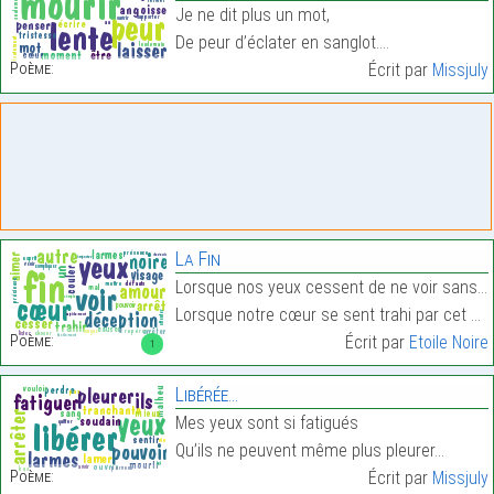
Je ne dit plus un mot,
De peur d’éclater en sanglot.…
Poème:
Écrit par
Missjuly
La Fin
Lorsque nos yeux cessent de ne voir sans arrêt qu’
Lorsque notre cœur se sent trahi par cet être tant…
Poème:
Écrit par
Etoile Noire
1
Libérée…
Mes yeux sont si fatigués
Qu’ils ne peuvent même plus pleurer…
Poème:
Écrit par
Missjuly