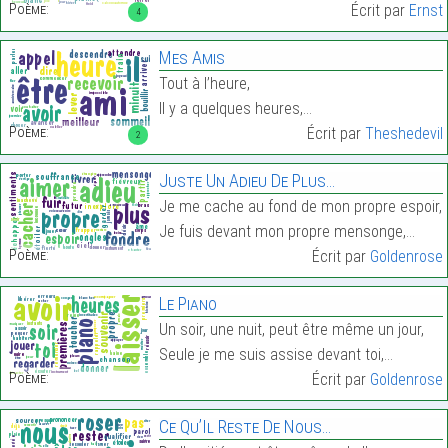
Poème:
Écrit par
Ernst
4
Mes Amis
Tout à l’heure,
Il y a quelques heures,…
Poème:
Écrit par
Theshedevil
2
Juste Un Adieu De Plus…
Je me cache au fond de mon propre espoir,
Je fuis devant mon propre mensonge,…
Poème:
Écrit par
Goldenrose
Le Piano
Un soir, une nuit, peut être même un jour,
Seule je me suis assise devant toi,…
Poème:
Écrit par
Goldenrose
Ce Qu’Il Reste De Nous…