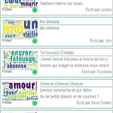
Sadness harms our souls…
Poème:
Écrit par
Laston
6
Ma Beheme
Ma béhème
…
Poème:
Écrit par
Jimi
2
Tatouages D’Irréel
J’avais tatoué ma peau à l’encre de tes yeux bleus
L’encre qui malgré la tristesse nous rend heureux.…
Poème:
Écrit par
Trystania
4
L’Amour L’Amour L’Amour
L’amour synonyme de pur délire
Ou de petits plaisirs et de sourires ?…
Poème:
Écrit par
Rêve Éveiller
1