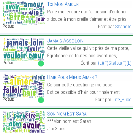
Toi Mon Amour
Parle moi encore car j’ai besoin d’entendre ta voi
x douce à mon oreille t’aimer et être près de toi …
Poème:
Écrit par
Shanelle
Jamais Assé Loin
Cette vieille valise qui vit près de ma porte,
Égratignée de toutes nos aventures,…
Poème:
Écrit par
(L)(F)Stefou(F)(L)
1
Haïr Pour Mieux Aimer ?
Ce soir cette question je me pose
Est-ce possible d’haïr pour finalement…
Poème:
Écrit par
Tite_Puce
1
Son Nom Est Sarah
***Mon nom est Sarah
J’ai 3 ans…