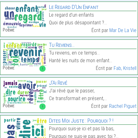
Le Regard D’Un Enfant
Le regard d’un enfants
Quoi de plus désapointant ?…
Poème:
Écrit par
Mar De La Vie
Tu Reviens…
Tu reviens, en ce temps…
Hanté les nuits de mon enfant…
Poème:
Écrit par
Fab, Kristell
1
J’Ai Revé
J’ai rêvé que le passer,
Ce transformait en présent,…
Poème:
Écrit par
Rachel Piguet
1
Dites Moi Juste : Pourquoi ? !
Pourquoi suis-je ici et pas là bas,
Pourquoi ne suis-je pas avec toi ?…