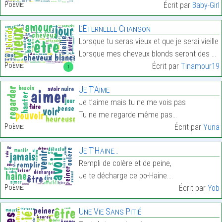
Poème:
Écrit par
Baby-Girl
L’Éternelle Chanson
Lorsque tu seras vieux et que je serai vieille
Lorsque mes cheveux blonds seront des cheveux blan…
Poème:
Écrit par
Tinamour19
1
Je T’Aime
Je t’aime mais tu ne me vois pas
Tu ne me regarde même pas…
Poème:
Écrit par
Yuna
Je T’Haine…
Rempli de colère et de peine,
Je te décharge ce po-Haine.…
Poème:
Écrit par
Yob
Une Vie Sans Pitié