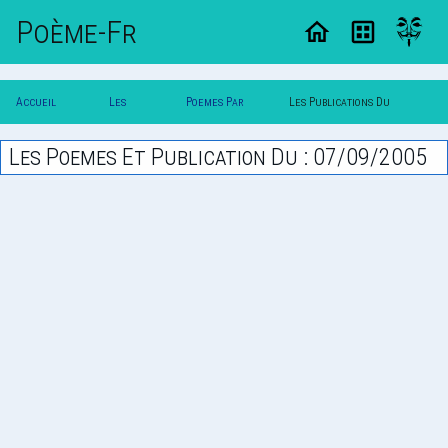
Poème-Fr
Accueil
Les
Poemes Par
Les Publications Du
Poesie
Poesies
Date
07/09/2005
Les Poemes Et Publication Du : 07/09/2005