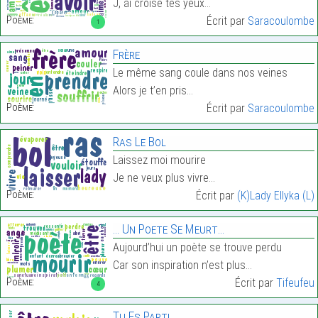
J, ai croisé tes yeux…
Poème:
Écrit par
Saracoulombe
1
Frère
Le même sang coule dans nos veines
Alors je t’en pris…
Poème:
Écrit par
Saracoulombe
Ras Le Bol
Laissez moi mourire
Je ne veux plus vivre…
Poème:
Écrit par
(K)Lady Ellyka (L)
… Un Poete Se Meurt…
Aujourd’hui un poète se trouve perdu
Car son inspiration n’est plus…
Poème:
Écrit par
Tifeufeu
4
Tu Es Parti