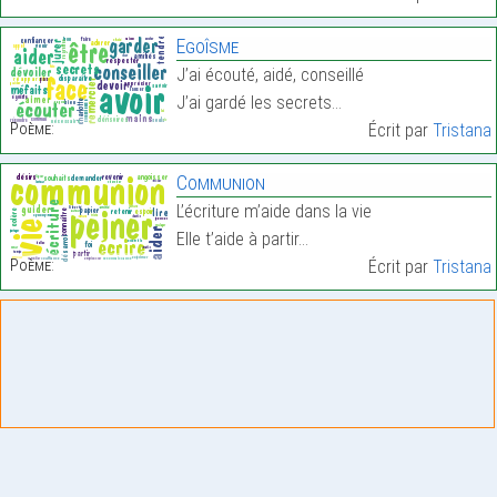
Egoîsme
J’ai écouté, aidé, conseillé
J’ai gardé les secrets…
Poème:
Écrit par
Tristana
Communion
L’écriture m’aide dans la vie
Elle t’aide à partir…
Poème:
Écrit par
Tristana