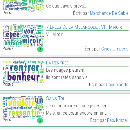
Ce que t’avais prévu…
Poème:
Écrit par
Marchande-De-Sable
7 Epees De La Melancolie : VII. Miroir.
VII. Miroir.
…
Poème:
Écrit par
Cindy Limpens
4
La Rentrée
Les nuages pleurent,
Ils sont retés sans vie…
Poème:
Écrit par
Choupinette
Sans Toi…
Je ne peux dire ce que je ressens
Mais, en ce cœur encore enfant……
Poème:
Écrit par
Fab, Kristell
2