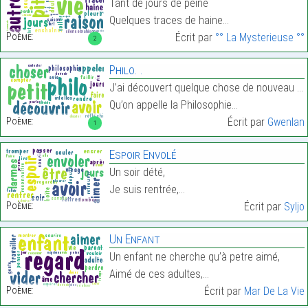
Tant de jours de peine
Quelques traces de haine…
Poème:
Écrit par
°° La Mysterieuse °°
2
Philo. .
J’ai découvert quelque chose de nouveau aujourd’hu
Qu’on appelle la Philosophie…
Poème:
Écrit par
Gwenlan
1
Espoir Envolé
Un soir dété,
Je suis rentrée,…
Poème:
Écrit par
Syljo
Un Enfant
Un enfant ne cherche qu’à petre aimé,
Aimé de ces adultes,…
Poème:
Écrit par
Mar De La Vie