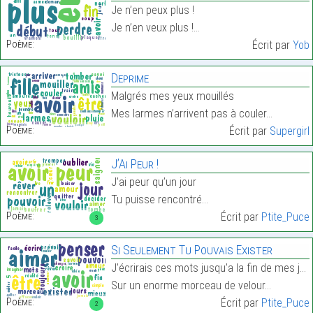
Je n’en peux plus !
Je n’en veux plus !…
Poème:
Écrit par
Yob
Deprime
Malgrés mes yeux mouillés
Mes larmes n’arrivent pas à couler…
Poème:
Écrit par
Supergirl
J’Ai Peur !
J’ai peur qu’un jour
Tu puisse rencontré…
Poème:
Écrit par
Ptite_Puce
3
Si Seulement Tu Pouvais Exister
J’écrirais ces mots jusqu’a la fin de mes jours
Sur un enorme morceau de velour…
Poème:
Écrit par
Ptite_Puce
2