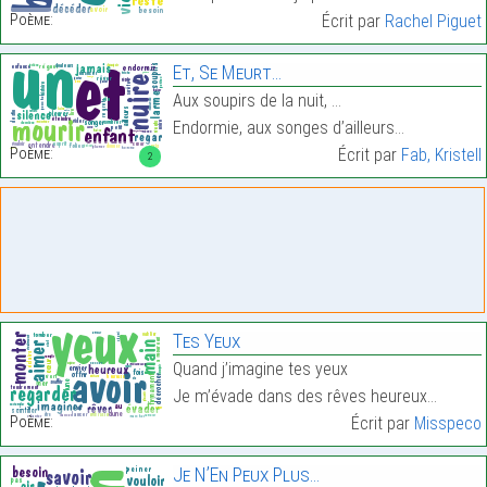
Poème:
Écrit par
Rachel Piguet
Et, Se Meurt…
Aux soupirs de la nuit, …
Endormie, aux songes d’ailleurs…
Poème:
Écrit par
Fab, Kristell
2
Tes Yeux
Quand j’imagine tes yeux
Je m’évade dans des rêves heureux…
Poème:
Écrit par
Misspeco
Je N’En Peux Plus…