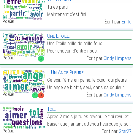
Tu es parti
Maintenant c’est fini…
Poème:
Écrit par
Enilla
Une Etoile…
Une Etoile brille de mille feux
Pour chacun d’entre nous.…
Poème:
Écrit par
Cindy Limpens
3
… Un Ange Pleure…
Ce soir, l’âme en peine, le cœur qui pleure
Un ange se blottit, seul, dans sa douleur…
Poème:
Écrit par
Cindy Limpens
3
4
Toi…
Apres 2 mois je tu es revenu je t ai revu et tu m
Baiser que j ai tant attendu heureuse je suis rent…
Poème:
Écrit par
Star27