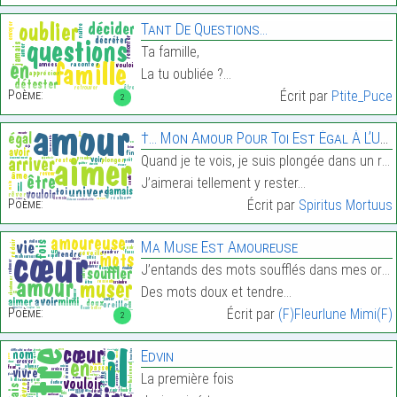
Tant De Questions…
Ta famille,
La tu oubliée ?…
Poème:
Écrit par
Ptite_Puce
2
†… Mon Amour Pour Toi Est Égal À L’Univers… †
Quand je te vois, je suis plongée dans un rêve san
J’aimerai tellement y rester…
Poème:
Écrit par
Spiritus Mortuus
Ma Muse Est Amoureuse
J’entands des mots soufflés dans mes oreilles
Des mots doux et tendre…
Poème:
Écrit par
(F)Fleurlune Mimi(F)
2
Edvin
La première fois