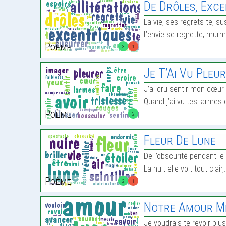
De Drôles, Excen
La vie, ses regrets te, s
L’envie se regrette, murm
Poème:
3
1
Je T’Ai Vu Pleu
J’ai cru sentir mon cœur 
Quand j’ai vu tes larmes
Poème:
2
Fleur De Lune
De l’obscurité pendant le 
La nuit elle voit tout clair,
Poème:
2
1
Notre Amour M
Je voudrais te revoir plu