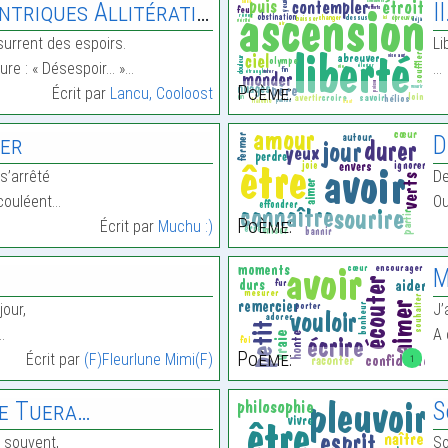
triques Allitérations
I
usurrent des espoirs.
Li
ure : « Désespoir… »…
…
Poème:
Écrit par
Lancu, Cooloost
rer
D
s’arrêté
De
 couléent…
Ou
Poème:
Écrit par
Muchu :)
M
jour,
J’
…
A 
Poème:
Écrit par
(F)Fleurlune Mimi(F)
1
e Tuera…
S
s souvent,
So