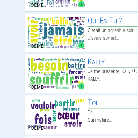
Poème:
1
Qui Es-Tu ?
C’etait un agréable soir
J’avais someil…
Poème:
2
Kally
Je me presente, Kally ! ! 
KALLY…
Poème:
1
Toi
Toi
Qui matiire…
Poème: