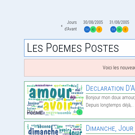
Jours
30/08/2005
31/08/2005
d'Avant
54
42
0
54
26
0
Les Poemes Postes
Voici les nouvea
Declaration D’
Bonjour mon doux amour
Depuis longtemps déjà,…
Poème:
1
Dimanche, Jour