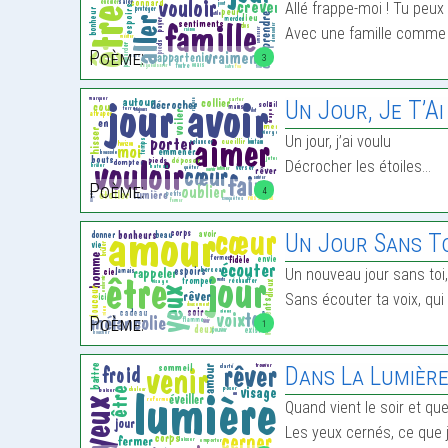
Allé frappe-moi ! Tu peu
Avec une famille comme c
Poème:
3
Un Jour, Je T’Ai
Un jour, j’ai voulu
Décrocher les étoiles…
Poème:
4
Un Jour Sans T
Un nouveau jour sans toi,
Sans écouter ta voix, qui
Poème:
1
Dans La Lumièr
Quand vient le soir et que 
Les yeux cernés, ce que j