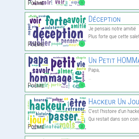
Poème:
1
Déception
Je pensais notre amitié
Plus forte que cette sale
Poème:
1
Un Petit HOMM
Papa,
…
Poème:
1
Hackeur Un Jou
C’est l’histoire d’un hack
Qui restait dans son coi
Poème:
2