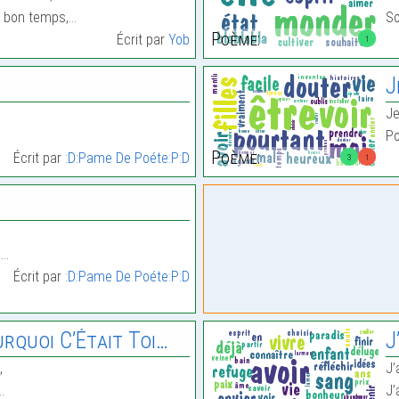
le bon temps,…
So
Poème:
Écrit par
Yob
1
J
Je
Po
Poème:
Écrit par
:D:Pame De Poéte:P:D
3
1
e…
Écrit par
:D:Pame De Poéte:P:D
urquoi C’Était Toi…
J
,
J’
…
J’