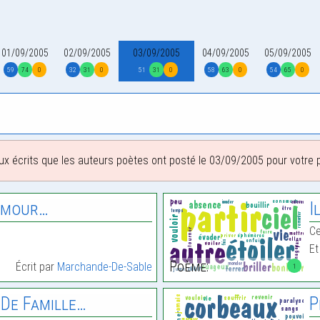
01/09/2005
02/09/2005
03/09/2005
04/09/2005
05/09/2005
59
74
0
32
31
0
51
31
0
58
63
0
54
65
0
ux écrits que les auteurs poètes ont posté le 03/09/2005 pour votre pl
Amour…
I
,
Ce
Et
Poème:
Écrit par
Marchande-De-Sable
1
 De Famille…
P