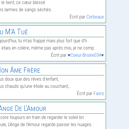
 le tient, ce cœur blessé
s larmes de sangs séchés…
Écrit par
Corbeaux
u M’A Tué
jourd’hui, tu m’as frappé mais plus fort que d’h
 étais en colère, même pas après moi, je ne comp…
Écrit par
♥Coeur-Brisée034♥
on Âme Frère
us doux que des rêves d’enfant,
us chauds qu’une étoile au couchant,…
Écrit par
Faory
’Ange De L’Amour
core toujours en train de regarder le soleil bri
ule, L’Ange de l’Amour regarde passer les nuages…