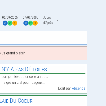
06/09/2005
07/09/2005
Jours
d'Après
40
56
0
38
52
0
us grand plaisir.
l N’Y A Pas D’Étoiles
 soir je m’évade encore un peu,
 malgré un ciel peu nuageux,…
Écrit par
Absence
laie Du Coeur