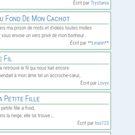
Écrit par
Trystania
u Fond De Mon Cachot
ns ma prison de mots et d’idées toutes molles
 vous envoie un vers privé de mon bonheur…
Écrit par
**Linann**
e Fil
ai retrouvé le fil qui nous liait encore.
 pendait à mon âme tel un accroche-cœur,…
Écrit par
Lovyx
a Petite Fille
 petite fille a froid,
ns la neige, elle se trouve ;…
Écrit par
Isis123