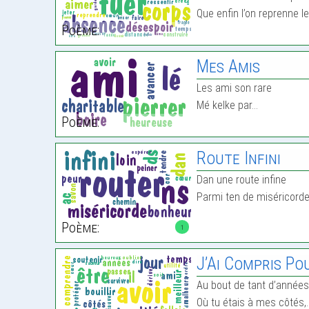
Que enfin l’on reprenne 
Poème:
Mes Amis
Les ami son rare
Mé kelke par…
Poème:
Route Infini
Dan une route infine
Parmi ten de miséricord
Poème:
1
J’Ai Compris Po
Au bout de tant d’années
Où tu étais à mes côtés,