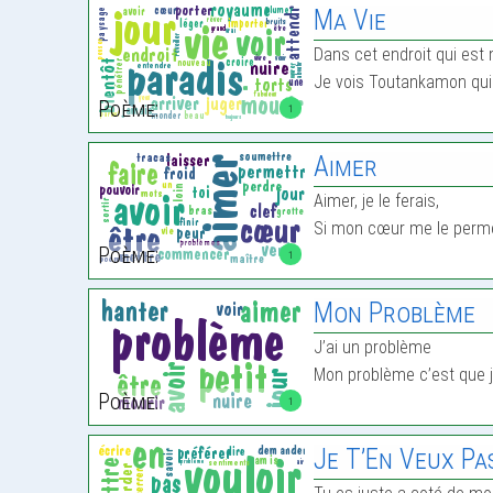
Ma Vie
Dans cet endroit qui est
Je vois Toutankamon qui 
Poème:
1
Aimer
Aimer, je le ferais,
Si mon cœur me le perm
Poème:
1
Mon Problème
J’ai un problème
Mon problème c’est que 
Poème:
1
Je T’En Veux Pas