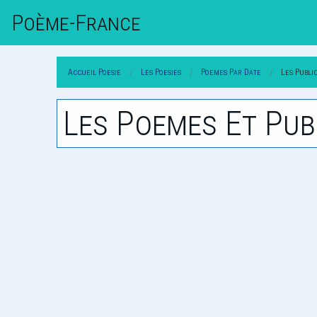
Poème-Fr
Ance
Accueil Poesie
Les Poesies
Poemes Par Date
Les Publi
Les Poemes Et Pub