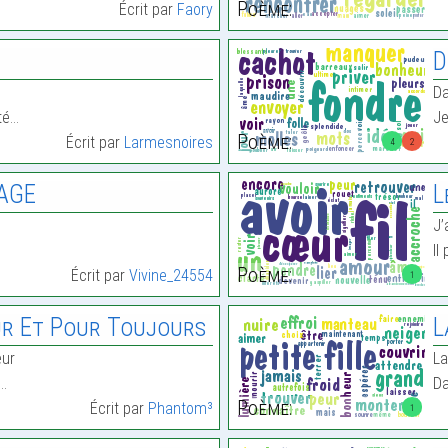
Poème:
Écrit par
Faory
D
Da
té…
Je
Poème:
Écrit par
Larmesnoires
4
2
AGE
L
J’
Il
Poème:
Écrit par
Vivine_24554
1
r Et Pour Toujours
L
eur
La
n…
Da
Poème:
Écrit par
Phantom³
1