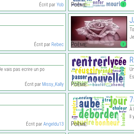
Poème:
Écrit par
Yob
2
J
To
Je
Poème:
Écrit par
Rebec
2
R
Je vais pas ecrire un po
Un
Es
Poème:
Écrit par
Missy_Kally
7
À 
Il
Poème:
Écrit par
Angeldu13