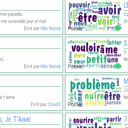
L
 mon paradis,
Co
me sureveille jour et nuit…
On
Poème:
Écrit par
Mlle Mandy
1
S
S.
et,…
Mo
Poème:
Écrit par
Mlle Mandy
1
M
J’
je t’aime…
Mo
Poème:
Écrit par
23av85
, Je T’Aime
7