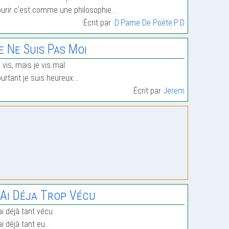
urir c’est comme une philosophie…
Écrit par
:D:Pame De Poéte:P:D
e Ne Suis Pas Moi
 vis, mais je vis mal.
urtant je suis heureux.…
Écrit par
Jerem
’Ai Déja Trop Vécu
ai déjà tant vécu
ai déjà tant eu…