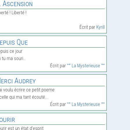
I. Ascension
berté ! Liberté !
Écrit par
Kyrill
epuis Que
puis ce jour
 tu ma souri…
Écrit par
°° La Mysterieuse °°
erci Audrey
ai voulu écrire ce petit poeme
celle qui ma tant écouté…
Écrit par
°° La Mysterieuse °°
ourir
urir est un état d’esprit