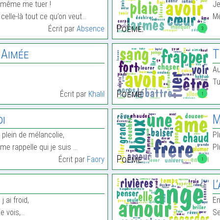
x même me tuer !
Je
elle-là tout ce qu’on veut…
Me
Poème:
Écrit par
Absence
3
 Aimée
T
Au
Tu
Poème:
Écrit par
Khalil
1
oi
M
 plein de mélancolie,
Pl
 me rappelle qui je suis …
Pl
Poème:
Écrit par
Faory
1
e
L
j ai froid,
En
e vois,…
Se