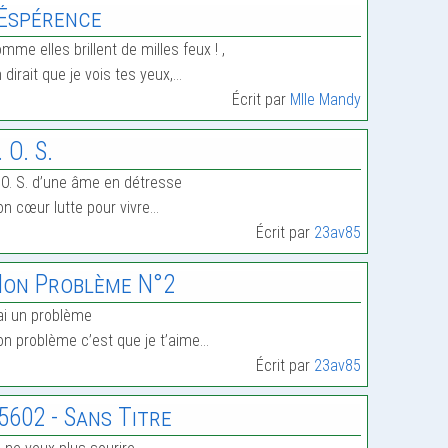
’Éspérence
mme elles brillent de milles feux ! ,
 dirait que je vois tes yeux,…
Écrit par
Mlle Mandy
. O. S.
 O. S. d’une âme en détresse
n cœur lutte pour vivre…
Écrit par
23av85
on Problème N°2
ai un problème
n problème c’est que je t’aime…
Écrit par
23av85
5602 - Sans Titre