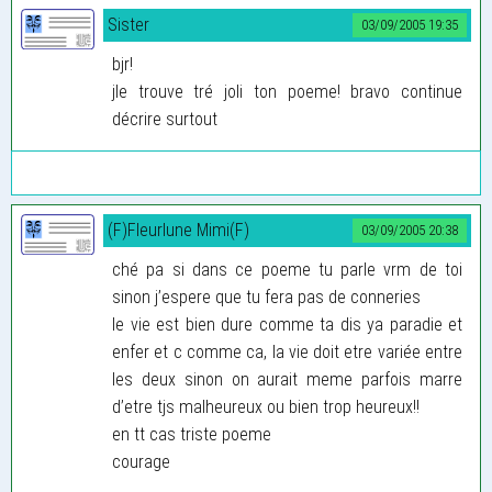
Sister
03/09/2005 19:35
bjr!
jle trouve tré joli ton poeme! bravo continue
décrire surtout
(F)Fleurlune Mimi(F)
03/09/2005 20:38
ché pa si dans ce poeme tu parle vrm de toi
sinon j’espere que tu fera pas de conneries
le vie est bien dure comme ta dis ya paradie et
enfer et c comme ca, la vie doit etre variée entre
les deux sinon on aurait meme parfois marre
d’etre tjs malheureux ou bien trop heureux!!
en tt cas triste poeme
courage