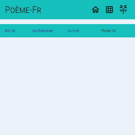
Poème-Fr
Site De
Les Ecrivains
Auteur
Poeme De
Poemes
Poetes
Gaia_24414
Gaia_24414