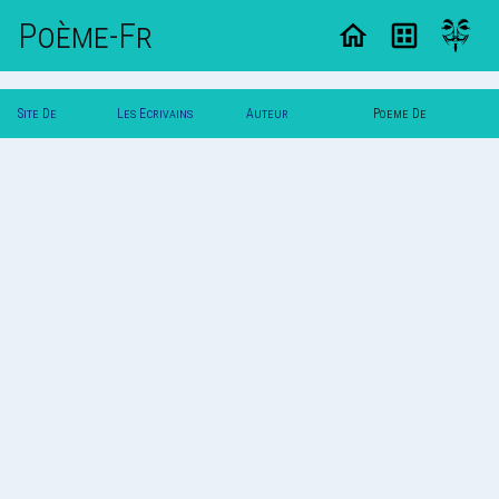
Poème-Fr
Site De
Les Ecrivains
Auteur
Poeme De
Poemes
Poetes
Tamsuccube
Tamsuccube