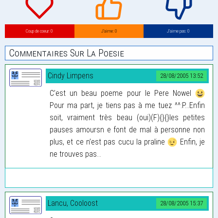
Coup de coeur: 0
J’aime: 0
J’aime pas: 0
Commentaires Sur La Poesie
Cindy Limpens
28/08/2005 13:52
C’est un beau poeme pour le Pere Nowel
Pour ma part, je tiens pas à me tuez ^^:P...Enfin
soit, vraiment très beau (oui)(F){}{}les petites
pauses amoursn e font de mal à personne non
plus, et ce n’est pas cucu la praline
Enfin, je
ne trouves pas...
Lancu, Cooloost
28/08/2005 15:37