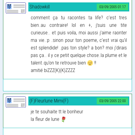
Shadowkill
03/09/2005 01:17
comment ça tu racontes ta life? c’est tres
bien..au contraire! lol en +, j’suis une tite
curieuse... et puis voila, moi aussi j’aime raonter
ma vie..:p ..sinon pour ton poeme, c’est vrai qu’il
est splendide! ..pas ton style? a bon? moi j’dirais
pas ça... il y ce petit quelque chose..la plume et le
talent..qu’on te retrouve bien
!!
amitié biZZZ(K)(K)ZZZZ
(F)Fleurlune Mimi(F)
03/09/2005 22:00
je te souhaite tt le bonheur
la fleur de lune