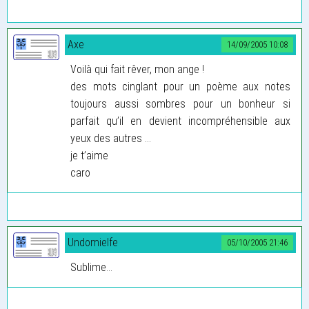
Axe
14/09/2005 10:08
Voilà qui fait rêver, mon ange !
des mots cinglant pour un poème aux notes
toujours aussi sombres pour un bonheur si
parfait qu’il en devient incompréhensible aux
yeux des autres ...
je t’aime
caro
Undomielfe
05/10/2005 21:46
Sublime...