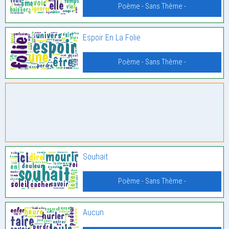
Poème - Sans Thème -
Espoir En La Folie
Poème - Sans Thème -
Souhait
Poème - Sans Thème -
Aucun