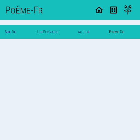
Poème-Fr
Site De
Les Ecrivains
Auteur
Poeme De
Poemes
Poetes
Travis
Travis